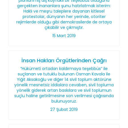
planlanmış dış kaynaklı bir teşebbüs olduğuna
gerçekten inananlara şunu hatırlatmak isterim:
Haklı ve meşru taleplere dayanan kitlesel
protestolar, dünyanın her yerinde, otoriter
rejimlerde olduğu gibi demokrasilerde de ortaya
çıkabilir ve çıkmıştır.
15 Mart 2019
İnsan Hakları Örgütlerinden Çağrı
“Hükümeti ortadan kaldırmaya teşebbüs” ile
suçlanan ve tutuklu bulunan Osman Kavala ile
Yiğit Aksakoğlu ve diğer 14 sivil toplum aktörüne
yönelik mesnetsiz iddialara cevaben, sivil topluma
yönelik giderek artan baskılara ve sivil toplumun
suçlu haline getirilmesine son verilmesi çağrısında
bulunuyoruz.
27 Şubat 2019