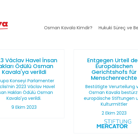
Osman Kavala Kimdir?
Hukuki Süreç ve Be
3 Václav Havel İnsan
Entgegen Urteil d
akları Ödülü Osman
Europäischen
Kavala'ya verildi
Gerichtshofs für
Menschenrechte
rupa Konseyi Parlamenter
lisi’nin 2023 Václav Havel
Bestätigte Verurteilung 
san Hakları Ödülü Osman
Osman Kavala bestürz
Kavala'ya verildi.
europäische Stiftungen 
Kulturmittler
9 Ekim 2023
2 Ekim 2023