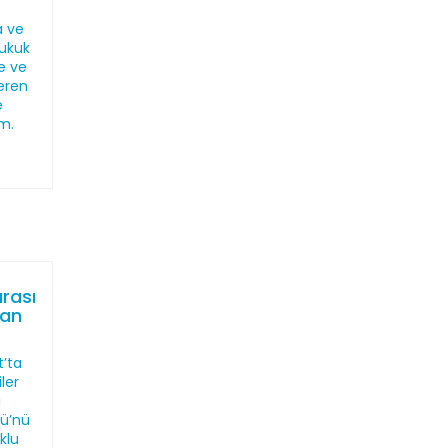
a ve
ukuk
ne ve
eren
e
m.
arası
man
t’ta
ler
ı
lü’nü
klu