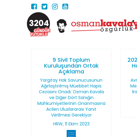
3204
9 Sivil Toplum
202
Kuruluşundan Ortak
H
Açıklama
Yargıtay Hak Savunucusunun
Av
Ağırlaştırılmış Müebbet Hapis
Mec
Cezasını Onadı: Osman Kavala
İn
ve Diğer Dört Sanığın
Mahkumiyetlerinin Onanmasına
Acilen Uluslararası Yanıt
Verilmesi Gerekiyor
HRW, 11 Ekim 2023