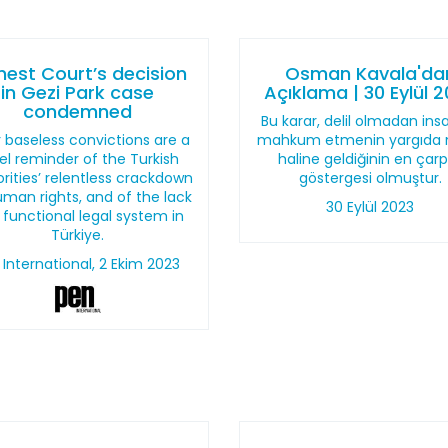
hest Court’s decision
Osman Kavala'da
in Gezi Park case
Açıklama | 30 Eylül 
condemned
Bu karar, delil olmadan insa
r baseless convictions are a
mahkum etmenin yargıda
el reminder of the Turkish
haline geldiğinin en çarp
rities’ relentless crackdown
göstergesi olmuştur.
man rights, and of the lack
30 Eylül 2023
 functional legal system in
Türkiye.
 International, 2 Ekim 2023