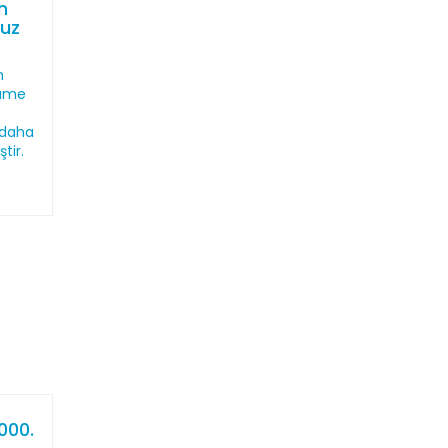
n
muz
n
name
 daha
tir.
000.