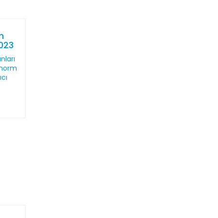
n
2023
nları
 norm
ıcı