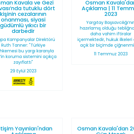
man Kavala ve Gezi
Osman Kavala'da
ası’nda tutuklu dört
Açıklama | 11 Tem
kişinin cezalarının
2023
onanması, siyasi
Yargıtay Başsavcılığı’nı
güdümlü yıkıcı bir
hazırlamış olduğu tebliğ
darbedir
daha vahim iftiralar
upa Kampanyalar Direktörü
içermektedir, hukuk ilkeleri
Ruth Tanner: "Türkiye
açık bir biçimde çiğnenmiş
kemesi bu yargı kararıyla
11 Temmuz 2023
’in koruma sistemini açıkça
zayıflattı"
29 Eylül 2023
etişim Yayınları'ndan
Osman Kavala'dan 2