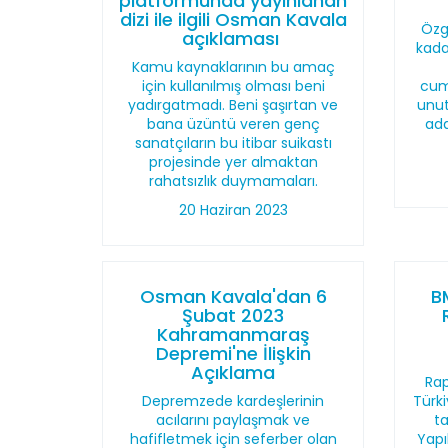
platformunda yayınlanan
dizi ile ilgili Osman Kavala
Özg
açıklaması
kada
Kamu kaynaklarının bu amaç
için kullanılmış olması beni
cumh
yadırgatmadı. Beni şaşırtan ve
unu
bana üzüntü veren genç
ada
sanatçıların bu itibar suikastı
projesinde yer almaktan
rahatsızlık duymamaları.
20 Haziran 2023
Osman Kavala'dan 6
B
Şubat 2023
Kahramanmaraş
Depremi'ne İlişkin
Açıklama
Rap
Depremzede kardeşlerinin
Türki
acılarını paylaşmak ve
t
hafifletmek için seferber olan
Yapı