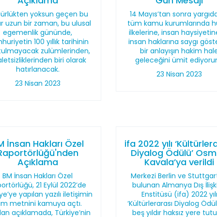
Açıklama
Gün Mesajı
ürlükten yoksun geçen bu
14 Mayıs’tan sonra yargıd
r uzun bir zaman, bu ulusal
tüm kamu kurumlarında h
egemenlik gününde,
ilkelerine, insan haysiyeti
uriyetin 100 yıllık tarihinin
insan haklarına saygı göst
tulmayacak zulümlerinden,
bir anlayışın hakim hal
letsizliklerinden biri olarak
geleceğini ümit ediyoru
hatırlanacak.
23 Nisan 2023
23 Nisan 2023
M İnsan Hakları Özel
ifa 2022 yılı ‘Kültürler
Raportörlüğü'nden
Diyalog Ödülü’ Os
Açıklama
Kavala’ya verildi
BM İnsan Hakları Özel
Merkezi Berlin ve Stuttgar
ortörlüğü, 21 Eylül 2022’de
bulunan Almanya Dış İlişki
ye’ye yapılan yazılı iletişimin
Enstitüsü (ifa) 2022 yıl
am metnini kamuya açtı.
‘Kültürlerarası Diyalog Ödü
lan açıklamada, Türkiye’nin
beş yıldır haksız yere tutu