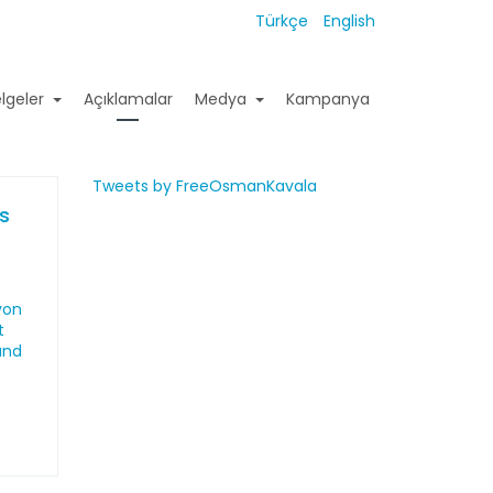
Türkçe
English
lgeler
Açıklamalar
Medya
Kampanya
Tweets by FreeOsmanKavala
es
von
t
und