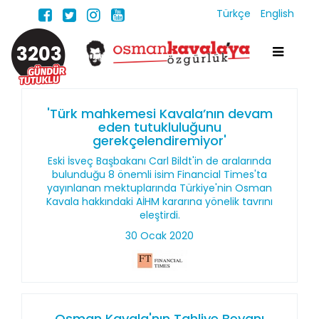
Türkçe
English
3203
'Türk mahkemesi Kavala’nın devam
eden tutukluluğunu
gerekçelendiremiyor'
Eski İsveç Başbakanı Carl Bildt'in de aralarında
bulunduğu 8 önemli isim Financial Times'ta
yayınlanan mektuplarında Türkiye'nin Osman
Kavala hakkındaki AİHM kararına yönelik tavrını
eleştirdi.
30 Ocak 2020
Osman Kavala'nın Tahliye Beyanı