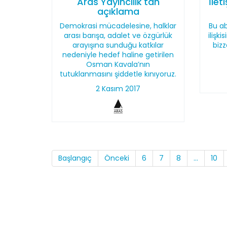
Aras Yayıncılık'tan
İlet
açıklama
Demokrasi mücadelesine, halklar
Bu ab
arası barışa, adalet ve özgürlük
ilişki
arayışına sunduğu katkılar
bizz
nedeniyle hedef haline getirilen
Osman Kavala’nın
tutuklanmasını şiddetle kınıyoruz.
2 Kasım 2017
Başlangıç
Önceki
6
7
8
...
10