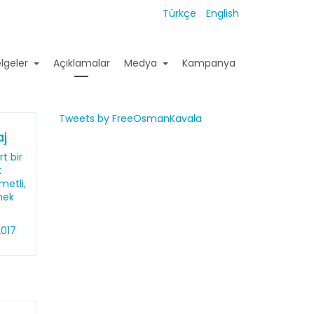
Türkçe
English
lgeler
Açıklamalar
Medya
Kampanya
Tweets by FreeOsmanKavala
j
t bir
k
metli,
mek
2017