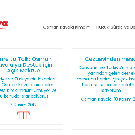
Osman Kavala Kimdir?
Hukuki Süreç ve Be
ime to Talk: Osman
Cezaevinden mesa
avala’ya Destek için
Dünyanın ve Türkiye’nin dör
Açık Mektup
yanından gelen deste
iye ve Türkiye’nin insanları
mesajları benim için çok kıy
n, Osman Kavala’ nın acilen
herkese selamlarımı ilet
est bırakılmasını umuyor ve
istiyorum.
u konuda ısrar ediyoruz.
Osman Kavala, 10 Kasım 
7 Kasım 2017