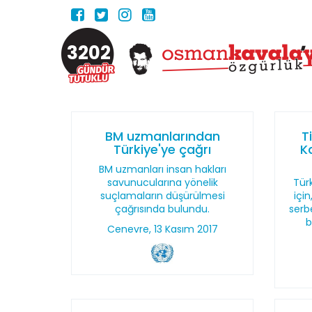
3202
BM uzmanlarından
T
Türkiye'ye çağrı
K
BM uzmanları insan hakları
savunucularına yönelik
Türk
suçlamaların düşürülmesi
içi
çağrısında bulundu.
serb
b
Cenevre, 13 Kasım 2017