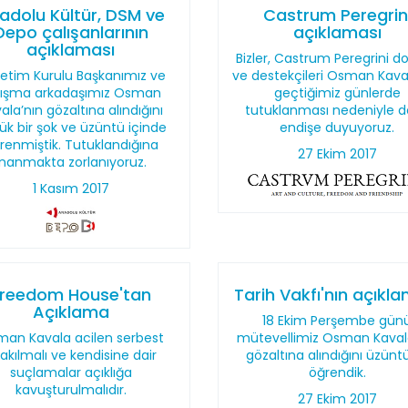
adolu Kültür, DSM ve
Castrum Peregrin
Depo çalışanlarının
açıklaması
açıklaması
Bizler, Castrum Peregrini do
etim Kurulu Başkanımız ve
ve destekçileri Osman Kava
lışma arkadaşımız Osman
geçtiğimiz günlerde
ala’nın gözaltına alındığını
tutuklanması nedeniyle d
ük bir şok ve üzüntü içinde
endişe duyuyoruz.
renmiştik. Tutuklandığına
27 Ekim 2017
inanmakta zorlanıyoruz.
1 Kasım 2017
Freedom House'tan
Tarih Vakfı'nın açıkl
Açıklama
18 Ekim Perşembe gün
an Kavala acilen serbest
mütevellimiz Osman Kaval
rakılmalı ve kendisine dair
gözaltına alındığını üzünt
suçlamalar açıklığa
öğrendik.
kavuşturulmalıdır.
27 Ekim 2017