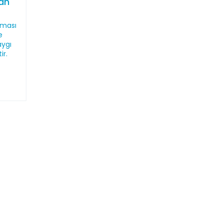
dan
nması
e
aygı
ir.