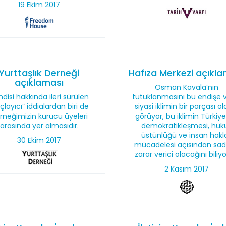
19 Ekim 2017
Yurttaşlık Derneği
Hafıza Merkezi açıkl
açıklaması
Osman Kavala’nın
disi hakkında ileri sürülen
tutuklanmasını bu endişe v
çlayıcı” iddialardan biri de
siyasi iklimin bir parçası o
rneğimizin kurucu üyeleri
görüyor, bu iklimin Türkiye
arasında yer almasıdır.
demokratikleşmesi, huk
üstünlüğü ve insan hakla
30 Ekim 2017
mücadelesi açısından sa
zarar verici olacağını biliy
2 Kasım 2017