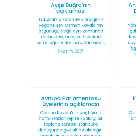
Ayşe Buğra'nın
An
açıklaması
Tutuklama kararı ile yitirdiğimiz
yegane şey Osman Kavala’nın
Yön
özgürlüğü değil, aynı zamanda
ça
demokrasi, barış ve hukukun
Kav
üstünlüğüne dair umutlarımızdır.
büy
öğ
1 Kasım 2017
Avrupa Parlamentosu
üyelerinin açıklaması
Osman Kavala’nın geçtiğimiz
Osm
hafta Gaziantep’te katıldığı bir
bı
toplantı sonrası İstanbul’a
dönüşünde göz altına alındığını
büyük bir şaşkınlıkla öğrendik.