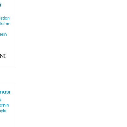
i
stları
la’nın
erin
aması
ü
a’nın
üyle