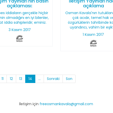
işim Yayınları'nın basın
İletişim Yayınları'n
açıklaması:
açıklama
es iddiaların gerçekle hiçbir
Osman Kavala'nın tutukla
sinin olmadığını en iyi bilenler,
çok acıdır, temel hak v
at iddia sahipleridir; eminiz.
özgürlüklerin tahribinde k
uyandırıcı, vahim bir eşikt
3 Kasım 2017
1 Kasım 2017
11
12
13
14
...
Sonraki
Son
İletişim için
freeosmankavala@gmail.com