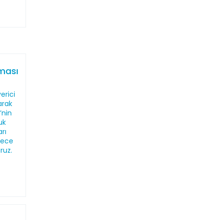
aması
erici
larak
’nin
uk
rı
dece
oruz.