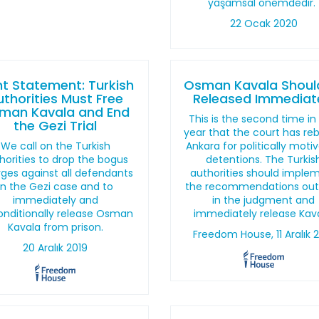
yaşamsal önemdedir.
22 Ocak 2020
nt Statement: Turkish
Osman Kavala Shoul
uthorities Must Free
Released Immediat
man Kavala and End
This is the second time in
the Gezi Trial
year that the court has re
We call on the Turkish
Ankara for politically moti
horities to drop the bogus
detentions. The Turkis
ges against all defendants
authorities should imple
in the Gezi case and to
the recommendations out
immediately and
in the judgment and
nditionally release Osman
immediately release Kava
Kavala from prison.
Freedom House, 11 Aralık 
20 Aralık 2019