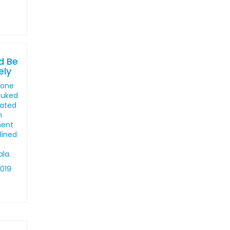
"
d Be
ely
 one
buked
vated
h
ment
lined
la.
2019