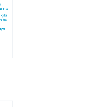
n
lama
 gibi
an bu
aya