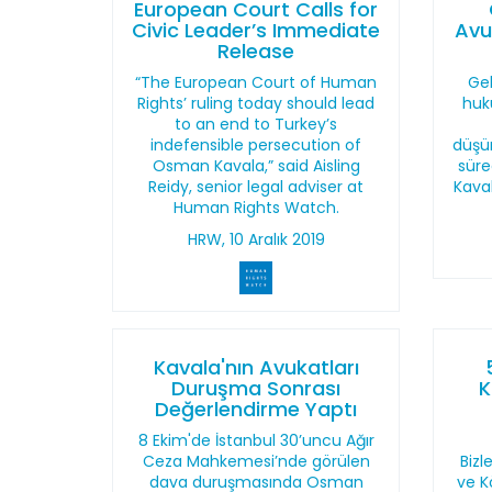
European Court Calls for
Civic Leader’s Immediate
Avu
Release
“The European Court of Human
Ge
Rights’ ruling today should lead
huku
to an end to Turkey’s
indefensible persecution of
düşür
Osman Kavala,” said Aisling
süre
Reidy, senior legal adviser at
Kava
Human Rights Watch.
HRW, 10 Aralık 2019
Kavala'nın Avukatları
Duruşma Sonrası
K
Değerlendirme Yaptı
8 Ekim'de İstanbul 30’uncu Ağır
Ceza Mahkemesi’nde görülen
Bizl
dava duruşmasında Osman
ve K