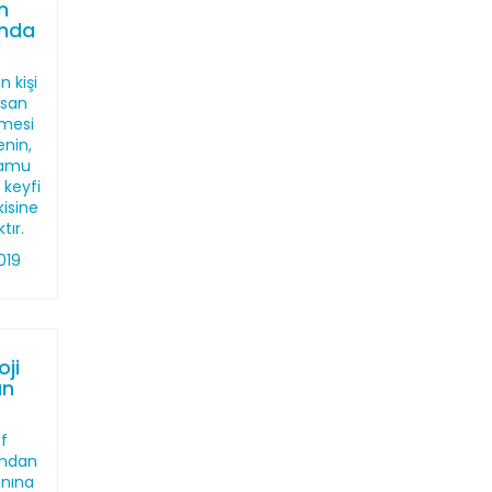
n
ında
n kişi
nsan
lmesi
enin,
kamu
 keyfi
isine
tır.
019
ji
an
f
ından
anına