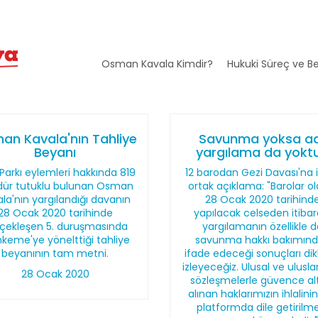
Osman Kavala Kimdir?
Hukuki Süreç ve Be
an Kavala'nın Tahliye
Savunma yoksa ad
Beyanı
yargılama da yoktu
Parkı eylemleri hakkında 819
12 barodan Gezi Davası'na il
ür tutuklu bulunan Osman
ortak açıklama: "Barolar o
la'nın yargılandığı davanın
28 Ocak 2020 tarihind
28 Ocak 2020 tarihinde
yapılacak celseden itibar
çekleşen 5. duruşmasında
yargılamanın özellikle 
keme'ye yönelttiği tahliye
savunma hakkı bakımın
beyanının tam metni.
ifade edeceği sonuçları dik
izleyeceğiz. Ulusal ve ulusla
28 Ocak 2020
sözleşmelerle güvence al
alınan haklarımızın ihlalini
platformda dile getirilme