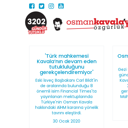
3202
'Türk mahkemesi
Osm
Kavala’nın devam eden
tutukluluğunu
Gezi 
gerekçelendiremiyor'
günd
Eski İsveç Başbakanı Carl Bildt'in
Kava
de aralarında bulunduğu 8
önemli isim Financial Times'ta
ger
yayınlanan mektuplarında
Mah
Türkiye'nin Osman Kavala
hakkındaki AİHM kararına yönelik
tavrını eleştirdi.
30 Ocak 2020