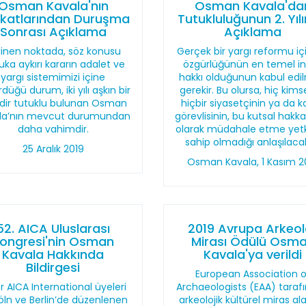
Osman Kavala'nın
Osman Kavala'da
katlarından Duruşma
Tutukluluğunun 2. Yıl
Sonrası Açıklama
Açıklama
linen noktada, söz konusu
Gerçek bir yargı reformu içi
ka aykırı kararın adalet ve
özgürlüğünün en temel i
yargı sistemimizi içine
hakkı olduğunun kabul edi
düğü durum, iki yılı aşkın bir
gerekir. Bu olursa, hiç kims
dir tutuklu bulunan Osman
hiçbir siyasetçinin ya da 
la’nın mevcut durumundan
görevlisinin, bu kutsal hakka
daha vahimdir.
olarak müdahale etme yetk
sahip olmadığı anlaşılacak
25 Aralık 2019
Osman Kavala, 1 Kasım 2
52. AICA Uluslarası
2019 Avrupa Arkeolo
ongresi'nin Osman
Mirası Ödülü Osm
Kavala Hakkında
Kavala'ya verildi
Bildirgesi
European Association o
er AICA International üyeleri
Archaeologists (EAA) taraf
öln ve Berlin’de düzenlenen
arkeolojik kültürel miras al