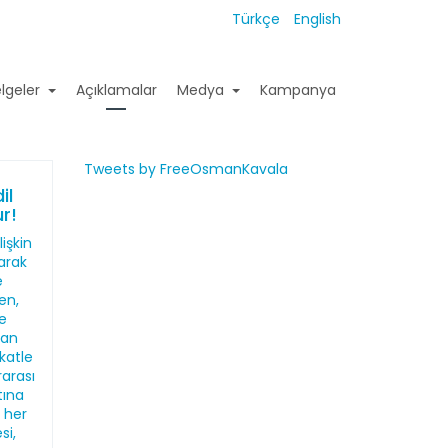
Türkçe
English
lgeler
Açıklamalar
Medya
Kampanya
Tweets by FreeOsmanKavala
il
r!
işkin
larak
e
en,
de
dan
katle
rarası
tına
n her
si,