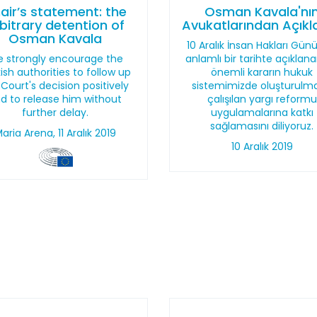
air’s statement: the
Osman Kavala'nı
bitrary detention of
Avukatlarından Açık
Osman Kavala
10 Aralık İnsan Hakları Günü
 strongly encourage the
anlamlı bir tarihte açıklan
ish authorities to follow up
önemli kararın hukuk
 Court's decision positively
sistemimizde oluşturulm
d to release him without
çalışılan yargı reformu
further delay.
uygulamalarına katkı
sağlamasını diliyoruz.
aria Arena, 11 Aralık 2019
10 Aralık 2019