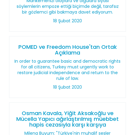
Mahkemenizi olaylara ve olgulara siyasi
söylemlerin empoze ettiği biçimde değil, tarafsız
bir gözlemci gibi bakmaya davet ediyorum.
18 Şubat 2020
POMED ve Freedom House'tan Ortak
Açıklama
In order to guarantee basic and democratic rights
for all citizens, Turkey must urgently work to
restore judicial independence and return to the
rule of law.
18 Şubat 2020
Osman Kavala, Yiğit Aksakoğlu ve
Mücella Yapıcı ağırlaştırılmış müebbet
hapis cezasıyla karşı karşıya
Milena Buyum: "Türkiye'nin muhalif sesler