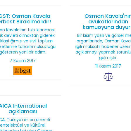
GST: Osman Kavala
Osman Kavala'nı
rbest Bırakılmalıdır!
avukatlarından
kamuoyuna duyur
n Kavala'nın tutuklanması,
k devleti olmaktan giderek
Bir kısım yazılı ve görsel 
klaştığımızı ve sivil toplum
organlarında, Osman Kaval
ketlerine tahammülsüzlüğü
ilgili maksatlı haberler üzeri
gösteren yeni bir adım.
açıklamayı yapmak zorunlu
gelmiştir.
7 Kasım 2017
11 Kasım 2017
AICA International
açıklaması
CA, Türkiye’nin en önemli
entelektüel ve kültürel
iliklerinden biri olan Osman