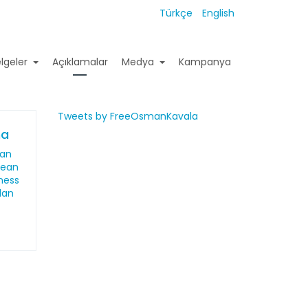
Türkçe
English
lgeler
Açıklamalar
Medya
Kampanya
Tweets by FreeOsmanKavala
ma
dan
pean
ness
lan