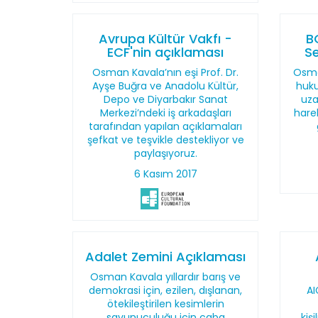
Avrupa Kültür Vakfı -
B
ECF'nin açıklaması
Se
Osman Kavala’nın eşi Prof. Dr.
Osma
Ayşe Buğra ve Anadolu Kültür,
huku
Depo ve Diyarbakır Sanat
uza
Merkezi’ndeki iş arkadaşları
hare
tarafından yapılan açıklamaları
şefkat ve teşvikle destekliyor ve
paylaşıyoruz.
6 Kasım 2017
Adalet Zemini Açıklaması
Osman Kavala yıllardır barış ve
demokrasi için, ezilen, dışlanan,
AI
ötekileştirilen kesimlerin
savunuculuğu için çaba
kiş