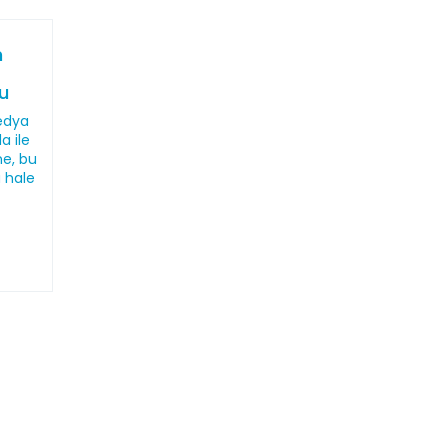
n
u
medya
a ile
ne, bu
 hale