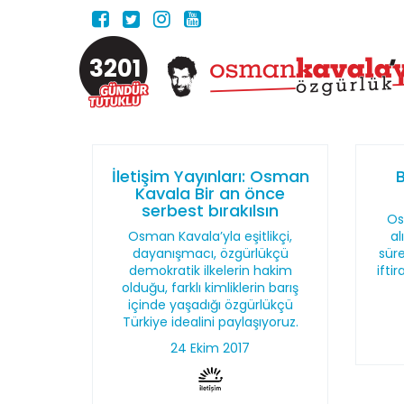
3201
İletişim Yayınları: Osman
B
Kavala Bir an önce
serbest bırakılsın
Os
Osman Kavala’yla eşitlikçi,
al
dayanışmacı, özgürlükçü
süre
demokratik ilkelerin hakim
ifti
olduğu, farklı kimliklerin barış
içinde yaşadığı özgürlükçü
Türkiye idealini paylaşıyoruz.
24 Ekim 2017