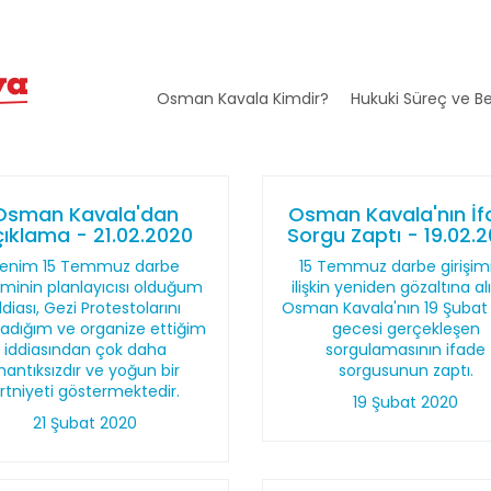
Osman Kavala Kimdir?
Hukuki Süreç ve Be
Osman Kavala'dan
Osman Kavala'nın İ
ıklama - 21.02.2020
Sorgu Zaptı - 19.02.
enim 15 Temmuz darbe
15 Temmuz darbe girişim
şiminin planlayıcısı olduğum
ilişkin yeniden gözaltına a
ddiası, Gezi Protestolarını
Osman Kavala'nın 19 Şubat
ladığım ve organize ettiğim
gecesi gerçekleşen
iddiasından çok daha
sorgulamasının ifade
antıksızdır ve yoğun bir
sorgusunun zaptı.
rtniyeti göstermektedir.
19 Şubat 2020
21 Şubat 2020