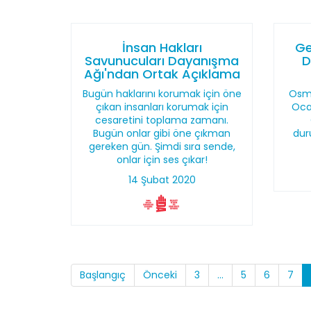
İnsan Hakları
Ge
Savunucuları Dayanışma
D
Ağı'ndan Ortak Açıklama
Bugün haklarını korumak için öne
Osma
çıkan insanları korumak için
Ocak
cesaretini toplama zamanı.
Bugün onlar gibi öne çıkman
dur
gereken gün. Şimdi sıra sende,
onlar için ses çıkar!
14 Şubat 2020
Başlangıç
Önceki
3
...
5
6
7