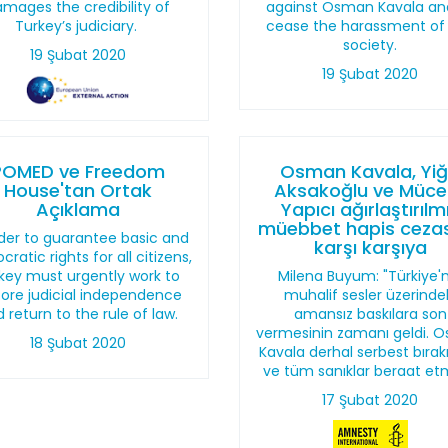
mages the credibility of
against Osman Kavala an
Turkey’s judiciary.
cease the harassment of c
society.
19 Şubat 2020
19 Şubat 2020
POMED ve Freedom
Osman Kavala, Yiğ
House'tan Ortak
Aksakoğlu ve Mücel
Açıklama
Yapıcı ağırlaştırılm
müebbet hapis cezas
rder to guarantee basic and
karşı karşıya
ratic rights for all citizens,
key must urgently work to
Milena Buyum: "Türkiye'
tore judicial independence
muhalif sesler üzerinde
 return to the rule of law.
amansız baskılara son
vermesinin zamanı geldi. 
18 Şubat 2020
Kavala derhal serbest bırakı
ve tüm sanıklar beraat etm
17 Şubat 2020