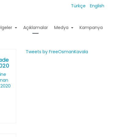
Türkçe
English
lgeler
Açıklamalar
Medya
Kampanya
Tweets by FreeOsmanKavala
fade
2020
ine
lınan
 2020