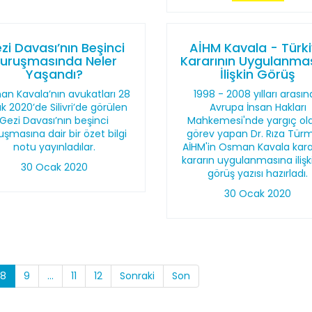
zi Davası’nın Beşinci
AİHM Kavala - Türk
uruşmasında Neler
Kararının Uygulanma
Yaşandı?
İlişkin Görüş
n Kavala’nın avukatları 28
1998 - 2008 yılları arası
 2020’de Silivri’de görülen
Avrupa İnsan Hakları
Gezi Davası’nın beşinci
Mahkemesi'nde yargıç ol
uşmasına dair bir özet bilgi
görev yapan Dr. Rıza Tür
notu yayınladılar.
AİHM'in Osman Kavala kara
kararın uygulanmasına ilişki
30 Ocak 2020
görüş yazısı hazırladı.
30 Ocak 2020
8
9
...
11
12
Sonraki
Son