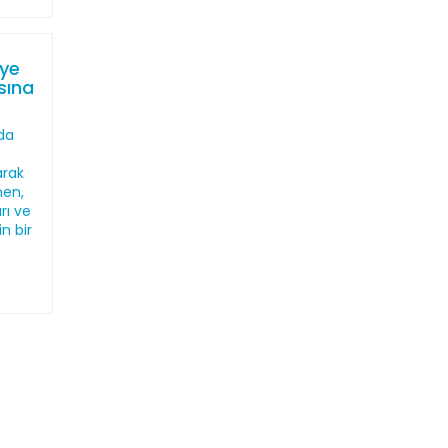
iye
sına
nda
arak
men,
rı ve
n bir