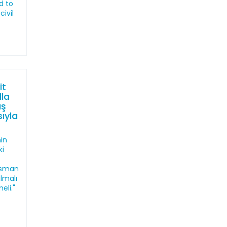
d to
ivil
it
la
ış
ıyla
nin
ki
Osman
lmalı
eli."