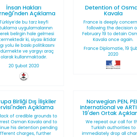
İnsan Hakları
Detention of Osm
rneği'nden Açıklama
Kavala
Türkiye’de bu tarz keyfi
France is deeply concer
tuklama uygulamalarının
following the decision 
erek belirgin hale gelmesi
February 19 to detain O
ermektedir ki, siyası iktidar
Kavala once again.
gı yolu ile baskı politikasını
France Diplomatie, 19 Şu
rdürmekte ve yargıyı araç
2020
olarak kullanmaktadır.
20 Şubat 2020
upa Birliği Dış İlişkiler
Norwegian PEN, PE
rvisi'nden Açıklama
International ve ART
19'den Ortak Açıkl
lack of credible grounds to
rrest Osman Kavala and to
We repeat our call for t
inue his detention pending
Turkish authorities to
ifferent charges, further
immediately drop all cha