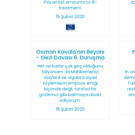
this arrest amounts to ill-
da
treatment.
19 Şubat 2020
Osman Kavala'nın Beyanı
- Gezi Davası 6. Duruşma
Her ne kadar çok geç olduğunu
biliyorsam da Mahkemenizi
In o
olaylara ve olgulara siyasi
democ
söylemlerin empoze ettiği
Tur
biçimde değil, tarafsız bir
res
gözlemci gibi bakmaya davet
and
ediyorum.
18 Şubat 2020