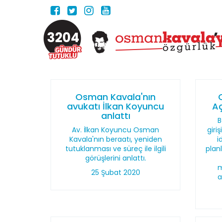
3204
Osman Kavala'nın
avukatı İlkan Koyuncu
Aç
anlattı
B
Av. İlkan Koyuncu Osman
giri
Kavala'nın beraatı, yeniden
i
tutuklanması ve süreç ile ilgili
plan
görüşlerini anlattı.
m
25 Şubat 2020
a