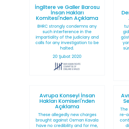
İngiltere ve Galler Barosu
İnsan Hakları
De
Komitesi'nden Açıklama
BHRC strongly condemns any
tu
such interference in the
gid
impartiality of the judiciary and
göst
calls for any investigation to be
yar
halted.
sü
20 Şubat 2020
Avrupa Konseyi İnsan
Avr
Hakları Komiseri'nden
Se
Açıklama
The 
These allegedly new charges
re-a
brought against Osman Kavala
cont
have no credibility and for me,
d