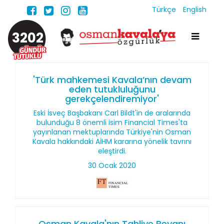
Türkçe
English
3202
'Türk mahkemesi Kavala’nın devam
eden tutukluluğunu
gerekçelendiremiyor'
Eski İsveç Başbakanı Carl Bildt'in de aralarında
bulunduğu 8 önemli isim Financial Times'ta
yayınlanan mektuplarında Türkiye'nin Osman
Kavala hakkındaki AİHM kararına yönelik tavrını
eleştirdi.
30 Ocak 2020
Osman Kavala'nın Tahliye Beyanı