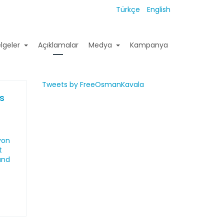
Türkçe
English
lgeler
Açıklamalar
Medya
Kampanya
Tweets by FreeOsmanKavala
es
von
t
und