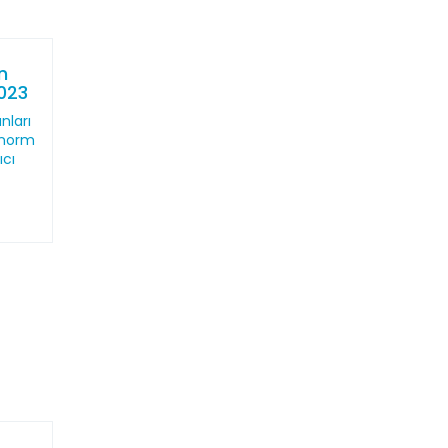
n
2023
nları
 norm
ıcı