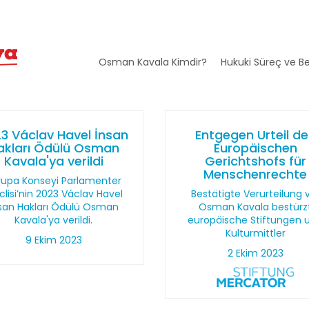
Osman Kavala Kimdir?
Hukuki Süreç ve Be
3 Václav Havel İnsan
Entgegen Urteil d
akları Ödülü Osman
Europäischen
Kavala'ya verildi
Gerichtshofs für
Menschenrechte
rupa Konseyi Parlamenter
lisi’nin 2023 Václav Havel
Bestätigte Verurteilung 
san Hakları Ödülü Osman
Osman Kavala bestürz
Kavala'ya verildi.
europäische Stiftungen 
Kulturmittler
9 Ekim 2023
2 Ekim 2023