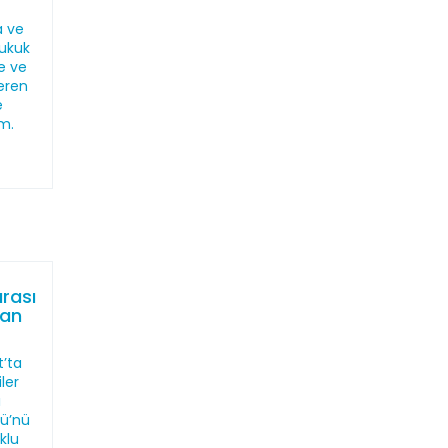
a ve
ukuk
ne ve
eren
e
m.
arası
man
t’ta
ler
ı
lü’nü
klu