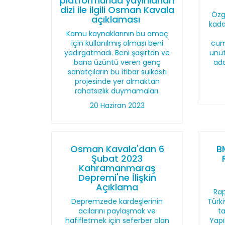
platformunda yayınlanan
dizi ile ilgili Osman Kavala
Özg
açıklaması
kada
Kamu kaynaklarının bu amaç
için kullanılmış olması beni
cumh
yadırgatmadı. Beni şaşırtan ve
unu
bana üzüntü veren genç
ada
sanatçıların bu itibar suikastı
projesinde yer almaktan
rahatsızlık duymamaları.
20 Haziran 2023
Osman Kavala'dan 6
B
Şubat 2023
Kahramanmaraş
Depremi'ne İlişkin
Açıklama
Rap
Depremzede kardeşlerinin
Türki
acılarını paylaşmak ve
t
hafifletmek için seferber olan
Yapı