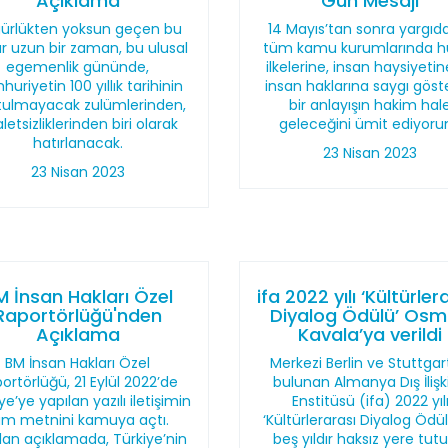
Açıklama
Gün Mesajı
ürlükten yoksun geçen bu
14 Mayıs’tan sonra yargıd
r uzun bir zaman, bu ulusal
tüm kamu kurumlarında h
egemenlik gününde,
ilkelerine, insan haysiyeti
uriyetin 100 yıllık tarihinin
insan haklarına saygı göst
tulmayacak zulümlerinden,
bir anlayışın hakim hal
letsizliklerinden biri olarak
geleceğini ümit ediyoru
hatırlanacak.
23 Nisan 2023
23 Nisan 2023
M İnsan Hakları Özel
ifa 2022 yılı ‘Kültürler
Raportörlüğü'nden
Diyalog Ödülü’ Os
Açıklama
Kavala’ya verildi
BM İnsan Hakları Özel
Merkezi Berlin ve Stuttgar
ortörlüğü, 21 Eylül 2022’de
bulunan Almanya Dış İlişki
ye’ye yapılan yazılı iletişimin
Enstitüsü (ifa) 2022 yıl
am metnini kamuya açtı.
‘Kültürlerarası Diyalog Ödü
lan açıklamada, Türkiye’nin
beş yıldır haksız yere tutu