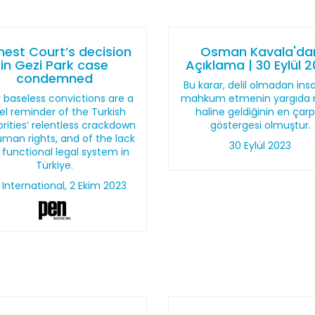
hest Court’s decision
Osman Kavala'da
in Gezi Park case
Açıklama | 30 Eylül 
condemned
Bu karar, delil olmadan insa
r baseless convictions are a
mahkum etmenin yargıda
el reminder of the Turkish
haline geldiğinin en çarp
rities’ relentless crackdown
göstergesi olmuştur.
man rights, and of the lack
30 Eylül 2023
 functional legal system in
Türkiye.
 International, 2 Ekim 2023