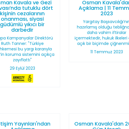
man Kavala ve Gezi
Osman Kavala'da
ası’nda tutuklu dört
Açıklama | 11 Tem
kişinin cezalarının
2023
onanması, siyasi
Yargıtay Başsavcılığı’nı
güdümlü yıkıcı bir
hazırlamış olduğu tebliğ
darbedir
daha vahim iftiralar
upa Kampanyalar Direktörü
içermektedir, hukuk ilkeleri
Ruth Tanner: "Türkiye
açık bir biçimde çiğnenmiş
kemesi bu yargı kararıyla
11 Temmuz 2023
’in koruma sistemini açıkça
zayıflattı"
29 Eylül 2023
etişim Yayınları'ndan
Osman Kavala'dan 2