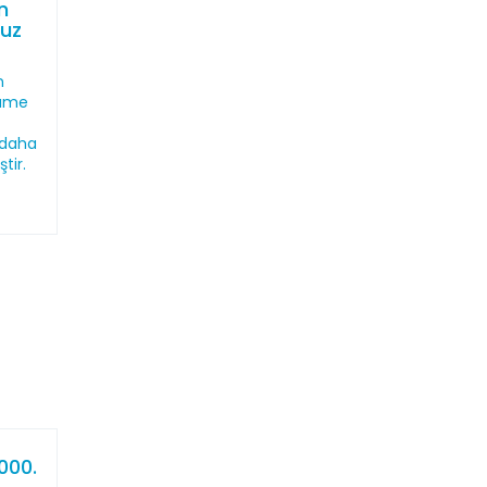
n
muz
n
name
 daha
tir.
000.