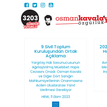
3203
9 Sivil Toplum
202
Kuruluşundan Ortak
H
Açıklama
Yargıtay Hak Savunucusunun
Av
Ağırlaştırılmış Müebbet Hapis
Mec
Cezasını Onadı: Osman Kavala
İn
ve Diğer Dört Sanığın
Mahkumiyetlerinin Onanmasına
Acilen Uluslararası Yanıt
Verilmesi Gerekiyor
HRW, 11 Ekim 2023