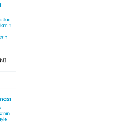
i
stları
la’nın
erin
aması
ü
a’nın
üyle