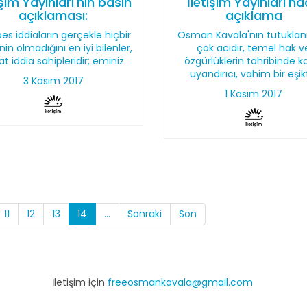
işim Yayınları'nın basın
İletişim Yayınları'n
açıklaması:
açıklama
es iddiaların gerçekle hiçbir
Osman Kavala'nın tutukla
sinin olmadığını en iyi bilenler,
çok acıdır, temel hak v
at iddia sahipleridir; eminiz.
özgürlüklerin tahribinde k
uyandırıcı, vahim bir eşikt
3 Kasım 2017
1 Kasım 2017
11
12
13
14
...
Sonraki
Son
İletişim için
freeosmankavala@gmail.com