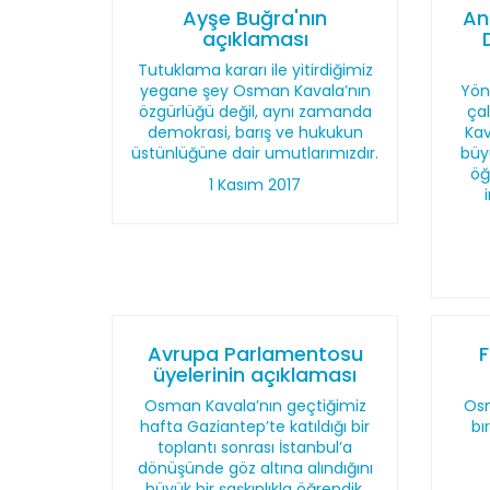
Ayşe Buğra'nın
An
açıklaması
Tutuklama kararı ile yitirdiğimiz
yegane şey Osman Kavala’nın
Yön
özgürlüğü değil, aynı zamanda
ça
demokrasi, barış ve hukukun
Kav
üstünlüğüne dair umutlarımızdır.
büy
öğ
1 Kasım 2017
Avrupa Parlamentosu
üyelerinin açıklaması
Osman Kavala’nın geçtiğimiz
Osm
hafta Gaziantep’te katıldığı bir
bı
toplantı sonrası İstanbul’a
dönüşünde göz altına alındığını
büyük bir şaşkınlıkla öğrendik.