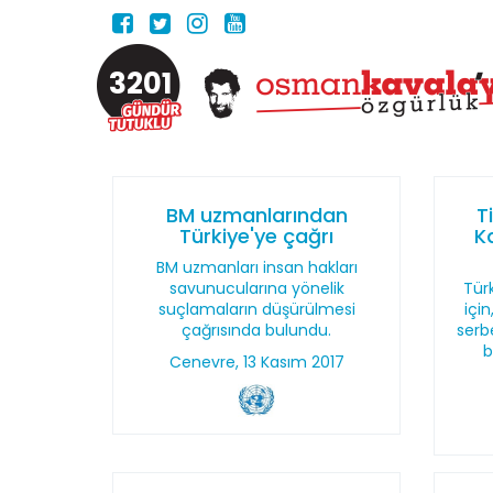
3201
BM uzmanlarından
T
Türkiye'ye çağrı
K
BM uzmanları insan hakları
savunucularına yönelik
Türk
suçlamaların düşürülmesi
içi
çağrısında bulundu.
serb
b
Cenevre, 13 Kasım 2017