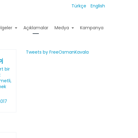
Türkçe
English
lgeler
Açıklamalar
Medya
Kampanya
Tweets by FreeOsmanKavala
j
t bir
k
metli,
mek
2017