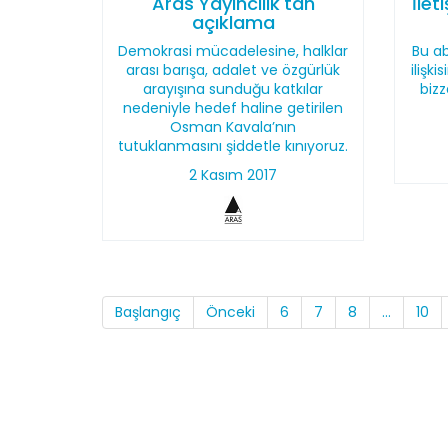
Aras Yayıncılık'tan
İlet
açıklama
Demokrasi mücadelesine, halklar
Bu ab
arası barışa, adalet ve özgürlük
ilişki
arayışına sunduğu katkılar
bizz
nedeniyle hedef haline getirilen
Osman Kavala’nın
tutuklanmasını şiddetle kınıyoruz.
2 Kasım 2017
Başlangıç
Önceki
6
7
8
...
10