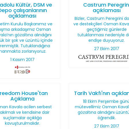
adolu Kültür, DSM ve
Castrum Peregrin
Depo çalışanlarının
açıklaması
açıklaması
Bizler, Castrum Peregrini do
etim Kurulu Başkanımız ve
ve destekçileri Osman Kava
lışma arkadaşımız Osman
geçtiğimiz günlerde
ala’nın gözaltına alındığını
tutuklanması nedeniyle d
ük bir şok ve üzüntü içinde
endişe duyuyoruz.
renmiştik. Tutuklandığına
27 Ekim 2017
inanmakta zorlanıyoruz.
1 Kasım 2017
Freedom House'tan
Tarih Vakfı'nın açıkl
Açıklama
18 Ekim Perşembe gün
an Kavala acilen serbest
mütevellimiz Osman Kaval
rakılmalı ve kendisine dair
gözaltına alındığını üzünt
suçlamalar açıklığa
öğrendik.
kavuşturulmalıdır.
27 Ekim 2017