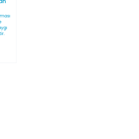
dan
nması
e
aygı
ir.