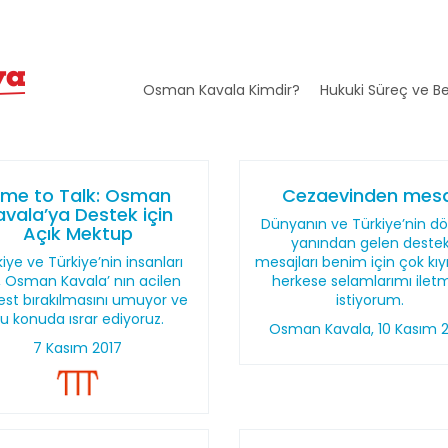
Osman Kavala Kimdir?
Hukuki Süreç ve Be
ime to Talk: Osman
Cezaevinden mesa
avala’ya Destek için
Dünyanın ve Türkiye’nin dör
Açık Mektup
yanından gelen deste
iye ve Türkiye’nin insanları
mesajları benim için çok kıy
n, Osman Kavala’ nın acilen
herkese selamlarımı ilet
est bırakılmasını umuyor ve
istiyorum.
u konuda ısrar ediyoruz.
Osman Kavala, 10 Kasım 
7 Kasım 2017