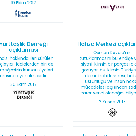
19 Ekim 2017
Yurttaşlık Derneği
Hafıza Merkezi açıkl
açıklaması
Osman Kavala’nın
disi hakkında ileri sürülen
tutuklanmasını bu endişe v
çlayıcı” iddialardan biri de
siyasi iklimin bir parçası o
rneğimizin kurucu üyeleri
görüyor, bu iklimin Türkiye
arasında yer almasıdır.
demokratikleşmesi, huk
üstünlüğü ve insan hakla
30 Ekim 2017
mücadelesi açısından sa
zarar verici olacağını biliy
2 Kasım 2017