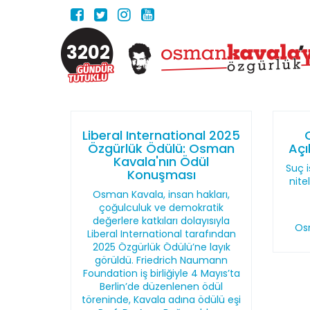
3202
Liberal International 2025
Özgürlük Ödülü: Osman
Açı
Kavala'nın Ödül
Suç i
Konuşması
nite
Osman Kavala, insan hakları,
çoğulculuk ve demokratik
değerlere katkıları dolayısıyla
Os
Liberal International tarafından
2025 Özgürlük Ödülü’ne layık
görüldü. Friedrich Naumann
Foundation iş birliğiyle 4 Mayıs’ta
Berlin’de düzenlenen ödül
töreninde, Kavala adına ödülü eşi