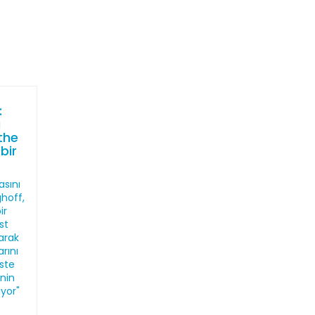
:
ı
the
bir
sını
hoff,
ir
st
larak
arını
iste
nin
ıyor"