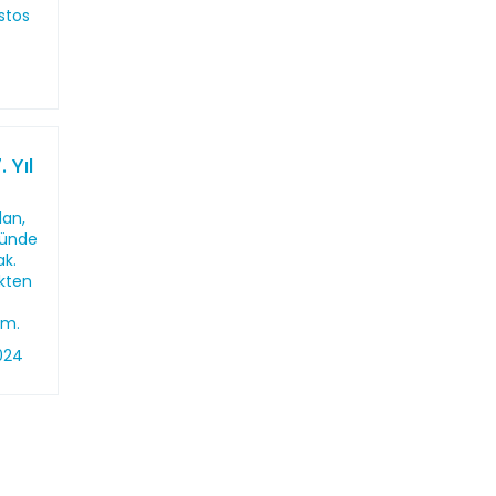
stos
 Yıl
lan,
nünde
ak.
kten
um.
024