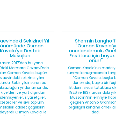
aevindeki Sekizinci Yıl
Shermin Langhoff
önümünde Osman
"Osman Kavala’y
Kavala'ya Destek
onurlandırmak, Goe
Mesajları
Enstitüsü için büyük 
onur!"
 Kasım 2017'den bu yana
vri'deki Marmara Cezaevi'nde
Osman Kavala'nın madalya
ulan Osman Kavala, bugün
sunma konuşmasında Lang
zaevindeki sekizinci yılını
"Osman Kavala, başka b
durdu. Sekiz yıldır süren bu
dönemde, başka bir faşi
uksuzluğun yıl dönümünde,
iktidarın siyasi tutuklusu o
rkiye’den ve yurt dışından
1926 ile 1937 arasındaki yıll
demisyenler, siyasetçiler,
Mussolini’nin emriyle hap
azeteciler ve sivil toplum
geçiren Antonio Gramsci’
silcileri adalet çağrılarını
bilgeliğini kendine örnek al
eleyerek Osman Kavala ile
dedi.