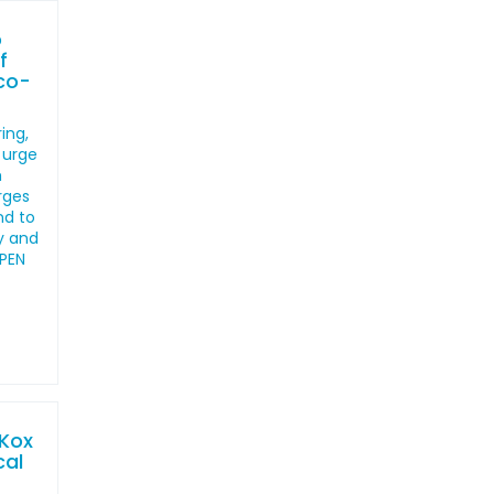
o
f
co-
ing,
 urge
h
arges
nd to
y and
 PEN
 Kox
cal