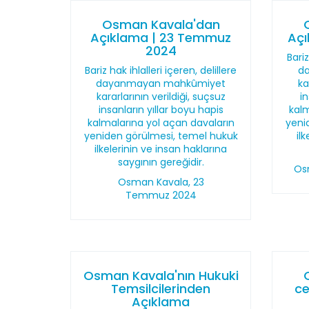
Osman Kavala'dan
Açıklama | 23 Temmuz
Açı
2024
Bariz
Bariz hak ihlalleri içeren, delillere
d
dayanmayan mahkûmiyet
ka
kararlarının verildiği, suçsuz
i
insanların yıllar boyu hapis
kalm
kalmalarına yol açan davaların
yeni
yeniden görülmesi, temel hukuk
il
ilkelerinin ve insan haklarına
saygının gereğidir.
Os
Osman Kavala, 23
Temmuz 2024
Osman Kavala'nın Hukuki
Temsilcilerinden
ce
Açıklama