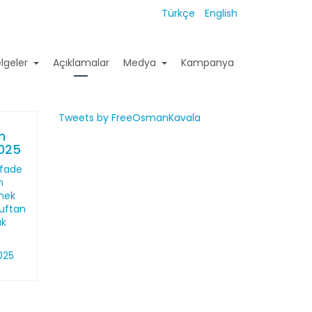
Türkçe
English
lgeler
Açıklamalar
Medya
Kampanya
Tweets by FreeOsmanKavala
n
2025
ifade
n
mek
ruftan
uk
025