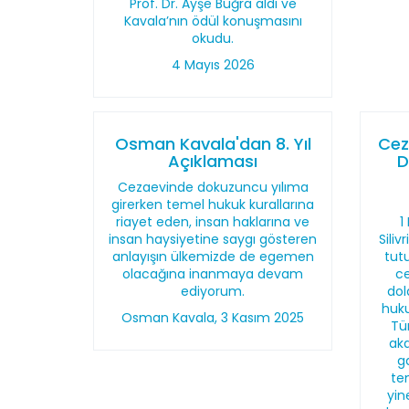
Prof. Dr. Ayşe Buğra aldı ve
Kavala’nın ödül konuşmasını
okudu.
4 Mayıs 2026
Osman Kavala'dan 8. Yıl
Cez
Açıklaması
D
Cezaevinde dokuzuncu yılıma
girerken temel hukuk kurallarına
riayet eden, insan haklarına ve
1
insan haysiyetine saygı gösteren
Sili
anlayışın ülkemizde de egemen
tut
olacağına inanmaya devam
ce
ediyorum.
dol
huk
Osman Kavala, 3 Kasım 2025
Tü
aka
g
tem
yin