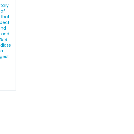
ntary
 of
 that
spect
and
, and
2518
ediate
la
ngest