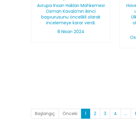
Avrupa İnsan Hakları Mahkemesi
Have
Osman Kavala’nın ikinci
başvurusunu öncelikli olarak
Ü
incelemeye karar verdi.
o
8 Nisan 2024
Os
Başlangıç
Önceki
1
2
3
4
...