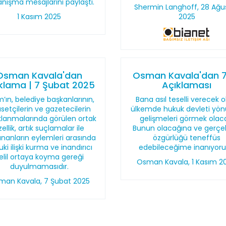
nışma mesajlarını paylaştı.
Shermin Langhoff, 28 Ağu
1 Kasım 2025
2025
Osman Kavala'dan
Osman Kavala'dan 7.
klama | 7 Şubat 2025
Açıklaması
m’ın, belediye başkanlarının,
Bana asıl teselli verecek o
asetçilerin ve gazetecilerin
ülkemde hukuk devleti yö
klanmalarında görülen ortak
gelişmeleri görmek olac
zellik, artık suçlamalar ile
Bunun olacağına ve gerçe
ananların eylemleri arasında
özgürlüğü teneffüs
ki ilişki kurma ve inandırıcı
edebileceğime inanıyor
elil ortaya koyma gereği
Osman Kavala, 1 Kasım 2
duyulmamasıdır.
man Kavala, 7 Şubat 2025