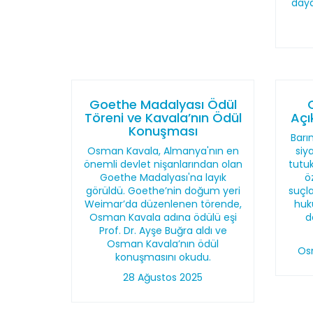
daya
Goethe Madalyası Ödül
Töreni ve Kavala’nın Ödül
Açı
Konuşması
Barı
Osman Kavala, Almanya'nın en
siy
önemli devlet nişanlarından olan
tutu
Goethe Madalyası'na layık
ö
görüldü. Goethe’nin doğum yeri
suçl
Weimar’da düzenlenen törende,
huku
Osman Kavala adına ödülü eşi
d
Prof. Dr. Ayşe Buğra aldı ve
Osman Kavala’nın ödül
Os
konuşmasını okudu.
28 Ağustos 2025