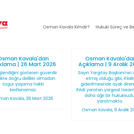
Osman Kavala Kimdir?
Hukuki Süreç ve Be
Osman Kavala'dan
Osman Kavala'da
klama | 26 Mart 2026
Açıklama | 9 Aralık 
şlendiğini gösteren güvenilir
Sayın Yargıtay Başkanı’nın 
likte doğru deliller olmadan
etmiş olduğu gibi, ihlali
özgür yaşama hakkı
giderilmesinde ayak dire
kısıtlanamaz.
ihlali yaratan yargısal tasar
daha ağır bir hukuksuzl
man Kavala, 26 Mart 2026
yaratmakta.
Osman Kavala, 9 Aralık 2