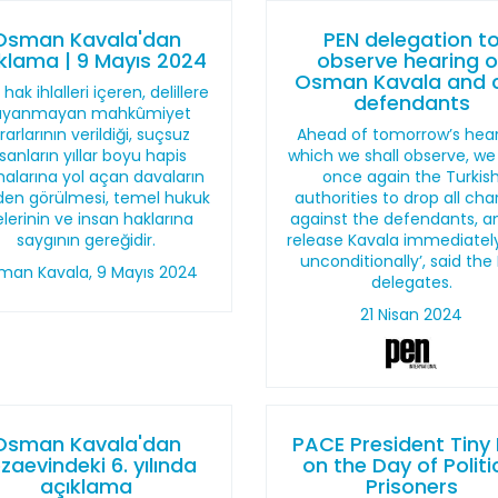
Osman Kavala'dan
PEN delegation t
klama | 9 Mayıs 2024
observe hearing o
Osman Kavala and 
 hak ihlalleri içeren, delillere
defendants
ayanmayan mahkûmiyet
rarlarının verildiği, suçsuz
Ahead of tomorrow’s hear
nsanların yıllar boyu hapis
which we shall observe, we
alarına yol açan davaların
once again the Turkis
den görülmesi, temel hukuk
authorities to drop all ch
kelerinin ve insan haklarına
against the defendants, a
saygının gereğidir.
release Kavala immediatel
unconditionally’, said the
man Kavala, 9 Mayıs 2024
delegates.
21 Nisan 2024
Osman Kavala'dan
PACE President Tiny
zaevindeki 6. yılında
on the Day of Politi
açıklama
Prisoners