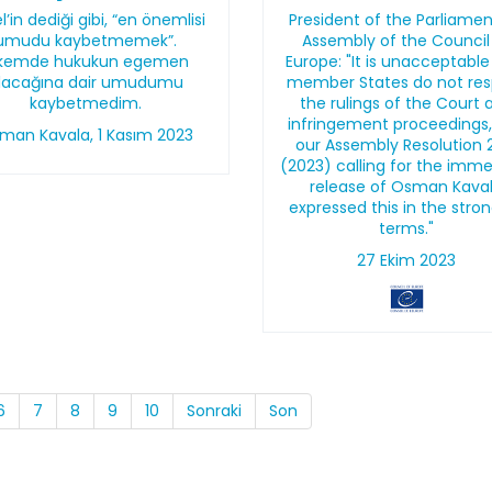
l’in dediği gibi, “en önemlisi
President of the Parliame
umudu kaybetmemek”.
Assembly of the Council
lkemde hukukun egemen
Europe: "It is unacceptable
lacağına dair umudumu
member States do not re
kaybetmedim.
the rulings of the Court 
infringement proceedings
man Kavala, 1 Kasım 2023
our Assembly Resolution 
(2023) calling for the imm
release of Osman Kava
expressed this in the stro
terms."
27 Ekim 2023
6
7
8
9
10
Sonraki
Son