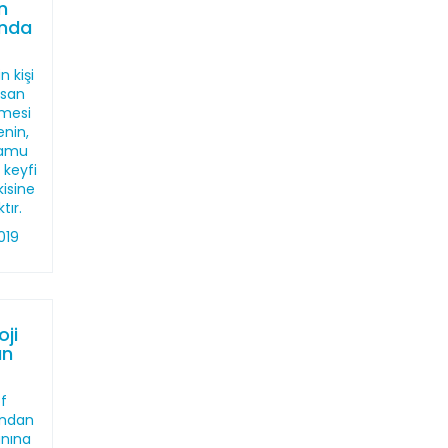
n
ında
n kişi
nsan
lmesi
enin,
kamu
 keyfi
isine
tır.
019
ji
an
f
ından
anına