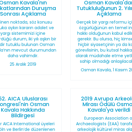
Osman Kavala'nın
Osman Kavala'da
katlarından Duruşma
Tutukluluğunun 2. Yıl
Sonrası Açıklama
Açıklama
linen noktada, söz konusu
Gerçek bir yargı reformu içi
ka aykırı kararın adalet ve
özgürlüğünün en temel i
yargı sistemimizi içine
hakkı olduğunun kabul edi
düğü durum, iki yılı aşkın bir
gerekir. Bu olursa, hiç kims
dir tutuklu bulunan Osman
hiçbir siyasetçinin ya da 
la’nın mevcut durumundan
görevlisinin, bu kutsal hakka
daha vahimdir.
olarak müdahale etme yetk
sahip olmadığı anlaşılacak
25 Aralık 2019
Osman Kavala, 1 Kasım 2
52. AICA Uluslarası
2019 Avrupa Arkeolo
ongresi'nin Osman
Mirası Ödülü Osm
Kavala Hakkında
Kavala'ya verildi
Bildirgesi
European Association o
er AICA International üyeleri
Archaeologists (EAA) taraf
öln ve Berlin’de düzenlenen
arkeolojik kültürel miras al