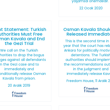
yaşamsal önemdedir.
22 Ocak 2020
nt Statement: Turkish
Osman Kavala Shoul
uthorities Must Free
Released Immediat
man Kavala and End
This is the second time in
the Gezi Trial
year that the court has re
We call on the Turkish
Ankara for politically moti
horities to drop the bogus
detentions. The Turkis
ges against all defendants
authorities should imple
in the Gezi case and to
the recommendations out
immediately and
in the judgment and
nditionally release Osman
immediately release Kava
Kavala from prison.
Freedom House, 11 Aralık 
20 Aralık 2019