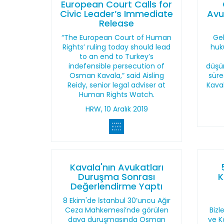
European Court Calls for
Civic Leader’s Immediate
Avu
Release
“The European Court of Human
Ge
Rights’ ruling today should lead
huku
to an end to Turkey’s
indefensible persecution of
düşür
Osman Kavala,” said Aisling
süre
Reidy, senior legal adviser at
Kava
Human Rights Watch.
HRW, 10 Aralık 2019
Kavala'nın Avukatları
Duruşma Sonrası
K
Değerlendirme Yaptı
8 Ekim'de İstanbul 30’uncu Ağır
Ceza Mahkemesi’nde görülen
Bizl
dava duruşmasında Osman
ve K