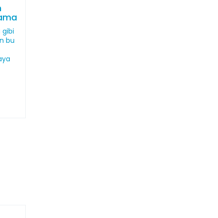
n
lama
 gibi
an bu
aya