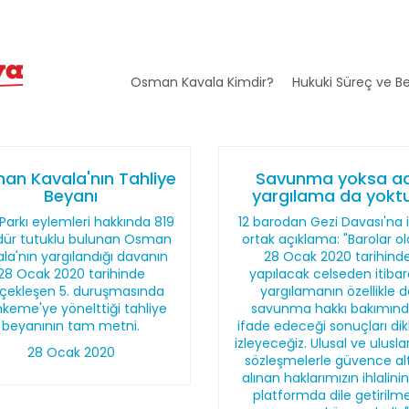
Osman Kavala Kimdir?
Hukuki Süreç ve Be
an Kavala'nın Tahliye
Savunma yoksa ad
Beyanı
yargılama da yoktu
Parkı eylemleri hakkında 819
12 barodan Gezi Davası'na il
ür tutuklu bulunan Osman
ortak açıklama: "Barolar o
la'nın yargılandığı davanın
28 Ocak 2020 tarihind
28 Ocak 2020 tarihinde
yapılacak celseden itibar
çekleşen 5. duruşmasında
yargılamanın özellikle 
keme'ye yönelttiği tahliye
savunma hakkı bakımın
beyanının tam metni.
ifade edeceği sonuçları dik
izleyeceğiz. Ulusal ve ulusla
28 Ocak 2020
sözleşmelerle güvence al
alınan haklarımızın ihlalini
platformda dile getirilme