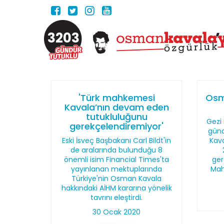
3203
'Türk mahkemesi
Osm
Kavala’nın devam eden
tutukluluğunu
Gezi 
gerekçelendiremiyor'
günd
Eski İsveç Başbakanı Carl Bildt'in
Kava
de aralarında bulunduğu 8
önemli isim Financial Times'ta
ger
yayınlanan mektuplarında
Mah
Türkiye'nin Osman Kavala
hakkındaki AİHM kararına yönelik
tavrını eleştirdi.
30 Ocak 2020