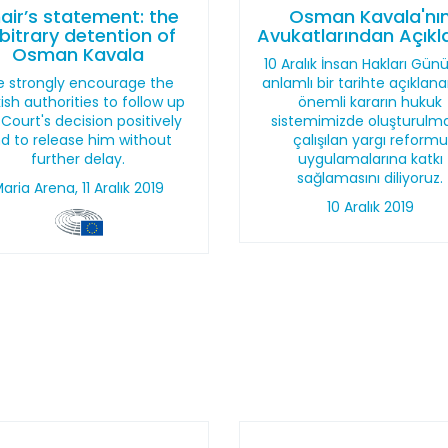
air’s statement: the
Osman Kavala'nı
bitrary detention of
Avukatlarından Açık
Osman Kavala
10 Aralık İnsan Hakları Günü
 strongly encourage the
anlamlı bir tarihte açıklan
ish authorities to follow up
önemli kararın hukuk
 Court's decision positively
sistemimizde oluşturulm
d to release him without
çalışılan yargı reformu
further delay.
uygulamalarına katkı
sağlamasını diliyoruz.
aria Arena, 11 Aralık 2019
10 Aralık 2019