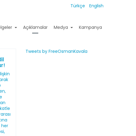
Türkçe
English
lgeler
Açıklamalar
Medya
Kampanya
Tweets by FreeOsmanKavala
il
r!
işkin
larak
e
en,
de
dan
katle
rarası
tına
n her
si,