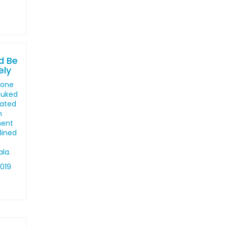
"
d Be
ely
 one
buked
vated
h
ment
lined
la.
2019