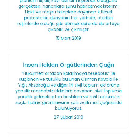
planlanmış dış kaynaklı bir teşebbüs olduğuna
gerçekten inananlara şunu hatırlatmak isterim:
Haklı ve meşru taleplere dayanan kitlesel
protestolar, dünyanın her yerinde, otoriter
rejimlerde olduğu gibi demokrasilerde de ortaya
çıkabilir ve çıkmıştır.
15 Mart 2019
İnsan Hakları Örgütlerinden Çağrı
“Hükümeti ortadan kaldırmaya teşebbüs” ile
suçlanan ve tutuklu bulunan Osman Kavala ile
Yiğit Aksakoğlu ve diğer 14 sivil toplum aktörüne
yönelik mesnetsiz iddialara cevaben, sivil topluma
yönelik giderek artan baskılara ve sivil toplumun
suçlu haline getirilmesine son verilmesi çağrısında
bulunuyoruz.
27 Şubat 2019