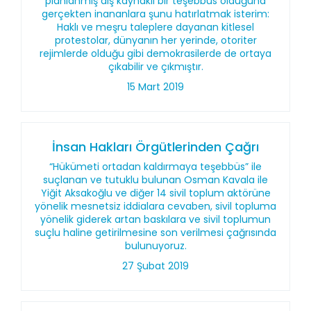
planlanmış dış kaynaklı bir teşebbüs olduğuna
gerçekten inananlara şunu hatırlatmak isterim:
Haklı ve meşru taleplere dayanan kitlesel
protestolar, dünyanın her yerinde, otoriter
rejimlerde olduğu gibi demokrasilerde de ortaya
çıkabilir ve çıkmıştır.
15 Mart 2019
İnsan Hakları Örgütlerinden Çağrı
“Hükümeti ortadan kaldırmaya teşebbüs” ile
suçlanan ve tutuklu bulunan Osman Kavala ile
Yiğit Aksakoğlu ve diğer 14 sivil toplum aktörüne
yönelik mesnetsiz iddialara cevaben, sivil topluma
yönelik giderek artan baskılara ve sivil toplumun
suçlu haline getirilmesine son verilmesi çağrısında
bulunuyoruz.
27 Şubat 2019