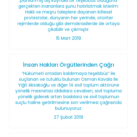
planlanmış dış kaynaklı bir teşebbüs olduğuna
gerçekten inananlara şunu hatırlatmak isterim:
Haklı ve meşru taleplere dayanan kitlesel
protestolar, dünyanın her yerinde, otoriter
rejimlerde olduğu gibi demokrasilerde de ortaya
çıkabilir ve çıkmıştır.
15 Mart 2019
İnsan Hakları Örgütlerinden Çağrı
“Hükümeti ortadan kaldırmaya teşebbüs” ile
suçlanan ve tutuklu bulunan Osman Kavala ile
Yiğit Aksakoğlu ve diğer 14 sivil toplum aktörüne
yönelik mesnetsiz iddialara cevaben, sivil topluma
yönelik giderek artan baskılara ve sivil toplumun
suçlu haline getirilmesine son verilmesi çağrısında
bulunuyoruz.
27 Şubat 2019