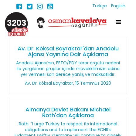
Türkçe
English
3203
Av. Dr. Köksal Bayraktar'dan Anadolu
Ajansı Yayınına Dair Açıklama
Anadolu Ajansı’nın, FETÖ/PDY terör örgütü nedeni
ile yargılanan gruplar içinde müvekkilimizin adına
yer vermesi son derece yanlış ve maksatlıdır.
Av. Dr. Köksal Bayraktar, 15 Temmuz 2020
Almanya Devlet Bakanı Michael
Roth'dan Açıklama
Roth: "I urge Turkey to respect its international
obligations and to implement the ECHR’s
judgment swiftly. Germany will continue to closely