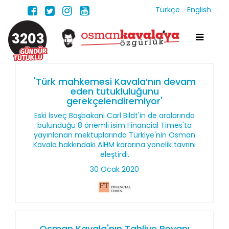
Türkçe
English
3203
'Türk mahkemesi Kavala’nın devam
eden tutukluluğunu
gerekçelendiremiyor'
Eski İsveç Başbakanı Carl Bildt'in de aralarında
bulunduğu 8 önemli isim Financial Times'ta
yayınlanan mektuplarında Türkiye'nin Osman
Kavala hakkındaki AİHM kararına yönelik tavrını
eleştirdi.
30 Ocak 2020
Osman Kavala'nın Tahliye Beyanı