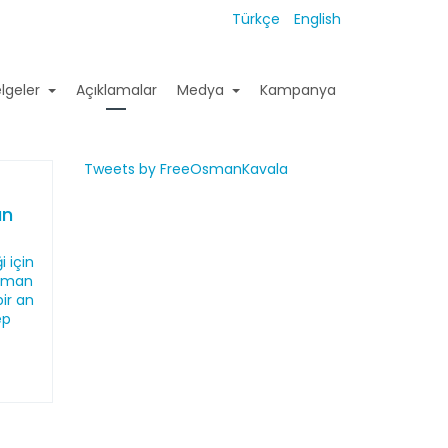
Türkçe
English
lgeler
Açıklamalar
Medya
Kampanya
Tweets by FreeOsmanKavala
ın
 için
Osman
ir an
ep