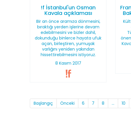
!f İstanbul'un Osman
Fran
Kavala açıklaması
Bak
Bir an önce aramıza dönmesini,
Kült
bıraktığı yerden işlerine devam
edebilmesini ve bizler dahil,
T
dokunduğu binlerce hayata ufuk
önem
açan, birleştiren, yumuşak
Kava
varlığını yeniden yakından
hissettirebilmesini istiyoruz.
8 Kasım 2017
Başlangıç
Önceki
6
7
8
...
10