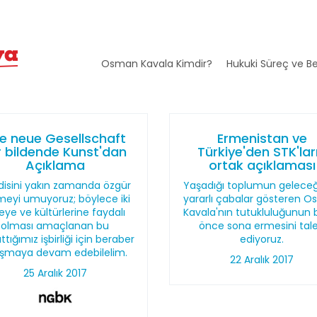
Osman Kavala Kimdir?
Hukuki Süreç ve Be
e neue Gesellschaft
Ermenistan ve
r bildende Kunst'dan
Türkiye'den STK'lar
Açıklama
ortak açıklaması
disini yakın zamanda özgür
Yaşadığı toplumun geleceği
meyi umuyoruz; böylece iki
yararlı çabalar gösteren 
eye ve kültürlerine faydalı
Kavala'nın tutukluluğunun b
olması amaçlanan bu
önce sona ermesini tal
ttığımız işbirliği için beraber
ediyoruz.
ışmaya devam edebilelim.
22 Aralık 2017
25 Aralık 2017