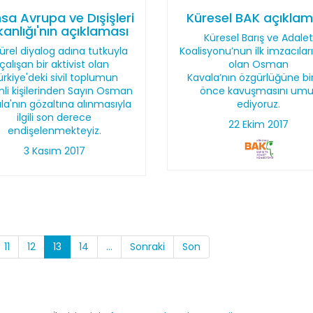
sa Avrupa ve Dışişleri
Küresel BAK açıklam
anlığı'nın açıklaması
Küresel Barış ve Adale
ürel diyalog adına tutkuyla
Koalisyonu’nun ilk imzacıla
çalışan bir aktivist olan
olan Osman
ürkiye'deki sivil toplumun
Kavala’nın özgürlüğüne bi
li kişilerinden Sayın Osman
önce kavuşmasını umu
la'nın gözaltına alınmasıyla
ediyoruz.
ilgili son derece
22 Ekim 2017
endişelenmekteyiz.
3 Kasım 2017
11
12
13
14
...
Sonraki
Son