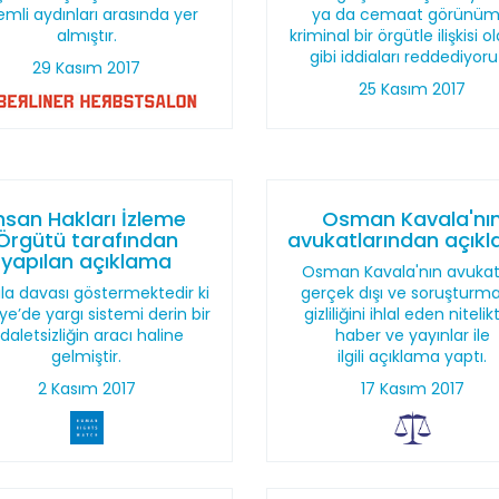
mli aydınları arasında yer
ya da cemaat görünüm
almıştır.
kriminal bir örgütle ilişkisi 
gibi iddiaları reddediyoru
29 Kasım 2017
25 Kasım 2017
nsan Hakları İzleme
Osman Kavala'nı
Örgütü tarafından
avukatlarından açık
yapılan açıklama
Osman Kavala'nın avukatl
la davası göstermektedir ki
gerçek dışı ve soruşturm
ye’de yargı sistemi derin bir
gizliliğini ihlal eden nitelik
daletsizliğin aracı haline
haber ve yayınlar ile
gelmiştir.
ilgili açıklama yaptı.
2 Kasım 2017
17 Kasım 2017