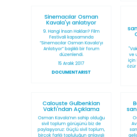
Sinemacılar Osman
Kavala'yı anlatıyor
san
9. Hangi İnsan Hakları? Film
Festivali kapsamında
“Sinemacılar Osman Kavala’yı
Anlatıyor” başlıklı bir forum
"Vak
düzenlendi.
ve 
içi
15 Aralık 2017
özür
DOCUMENTARIST
Calouste Gulbenkian
B
Vakfı'ndan Açıklama
san
Osman Kavala’nın sahip olduğu
O
sivil toplum görüşünü biz de
Av
paylaşıyoruz: Güçlü sivil toplum,
san
birçok farklı topluluğun anlayışlı
gel