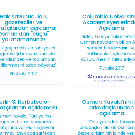
Hak savunucuları,
Columbia Üniversit
gazeteciler ve
Akademisyenlerind
atçılardan açıklama:
Açıklama
Osman'dan "suçlu"
Bizler, Türkiye hükümeti
yaratamazsınız!
Osman Kavala’nın bir an 
it geçirmeksizin tahliyesini
serbest bırakılmasını v
uğratıldığı haksız muamele
hakkındaki suçlamaları
n kendisinden ve toplumdan
düşürülmesini talep ediyo
 dilenmesini talep ediyoruz"
7 Aralık 2017
20 Aralık 2017
erlin 3. Herbstsalon
Osman Kavala’nın l
atçılarının açıklaması
arkadaşlarından
açıklama
sman Kavala, Türkiye’nin
rupa ve bütün dünyadaki
"Onu yakından tanıya
atçılarla var olan ilişkilerini
arkadaşları olarak Osman’ı
iştirmek için çaba sarfeden
darbe girişiminin içinde yer 