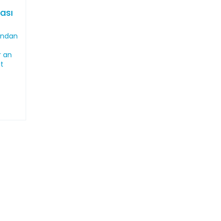
ası
t
rından
r an
t