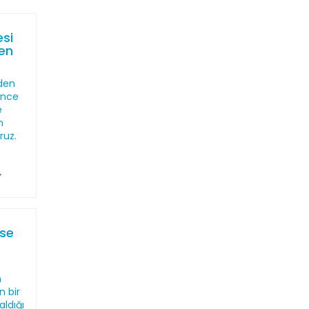
esi
en
nden
önce
e
n
ruz.
ise
n
n bir
aldığı