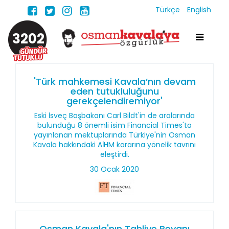
Türkçe
English
3202
'Türk mahkemesi Kavala’nın devam
eden tutukluluğunu
gerekçelendiremiyor'
Eski İsveç Başbakanı Carl Bildt'in de aralarında
bulunduğu 8 önemli isim Financial Times'ta
yayınlanan mektuplarında Türkiye'nin Osman
Kavala hakkındaki AİHM kararına yönelik tavrını
eleştirdi.
30 Ocak 2020
Osman Kavala'nın Tahliye Beyanı