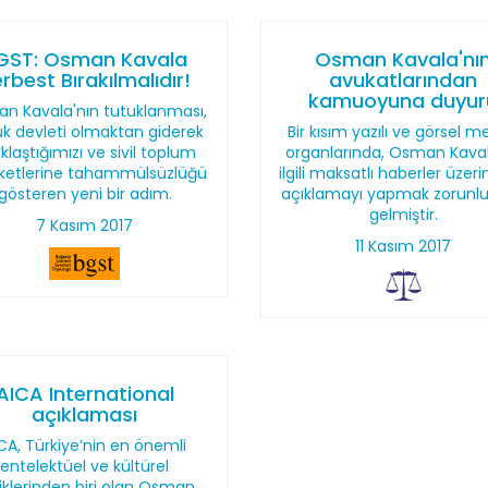
GST: Osman Kavala
Osman Kavala'nı
rbest Bırakılmalıdır!
avukatlarından
kamuoyuna duyur
n Kavala'nın tutuklanması,
k devleti olmaktan giderek
Bir kısım yazılı ve görsel 
klaştığımızı ve sivil toplum
organlarında, Osman Kaval
ketlerine tahammülsüzlüğü
ilgili maksatlı haberler üzeri
gösteren yeni bir adım.
açıklamayı yapmak zorunlu
gelmiştir.
7 Kasım 2017
11 Kasım 2017
AICA International
açıklaması
CA, Türkiye’nin en önemli
entelektüel ve kültürel
iliklerinden biri olan Osman