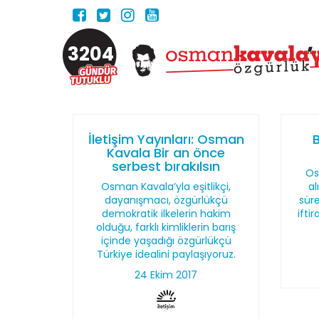
3204
İletişim Yayınları: Osman
B
Kavala Bir an önce
serbest bırakılsın
Os
Osman Kavala’yla eşitlikçi,
al
dayanışmacı, özgürlükçü
süre
demokratik ilkelerin hakim
ifti
olduğu, farklı kimliklerin barış
içinde yaşadığı özgürlükçü
Türkiye idealini paylaşıyoruz.
24 Ekim 2017