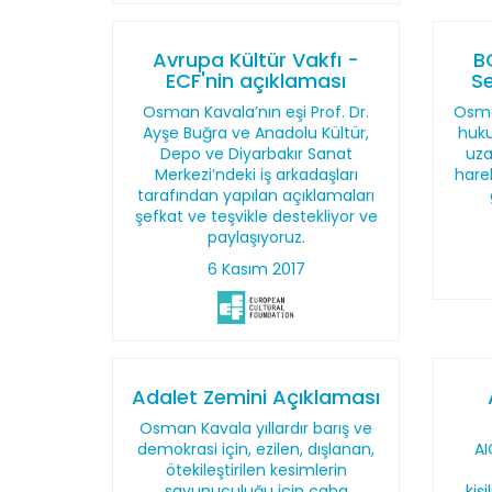
Avrupa Kültür Vakfı -
B
ECF'nin açıklaması
Se
Osman Kavala’nın eşi Prof. Dr.
Osma
Ayşe Buğra ve Anadolu Kültür,
huku
Depo ve Diyarbakır Sanat
uza
Merkezi’ndeki iş arkadaşları
hare
tarafından yapılan açıklamaları
şefkat ve teşvikle destekliyor ve
paylaşıyoruz.
6 Kasım 2017
Adalet Zemini Açıklaması
Osman Kavala yıllardır barış ve
demokrasi için, ezilen, dışlanan,
AI
ötekileştirilen kesimlerin
savunuculuğu için çaba
kiş