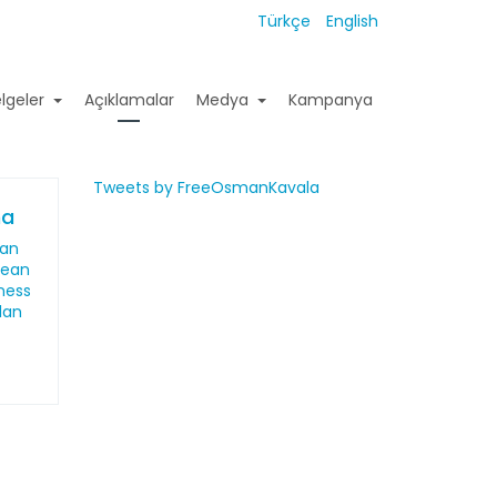
Türkçe
English
lgeler
Açıklamalar
Medya
Kampanya
Tweets by FreeOsmanKavala
ma
dan
pean
ness
lan