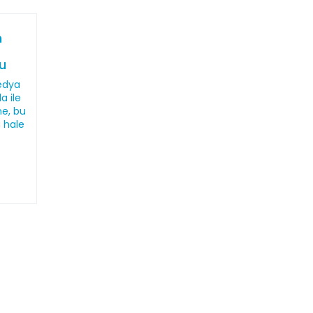
n
u
medya
a ile
ne, bu
 hale