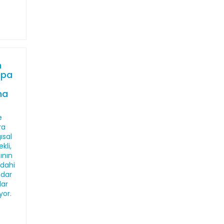
n
upa
na
e
ra
ısal
kli,
ının
 dahi
adar
lar
yor.