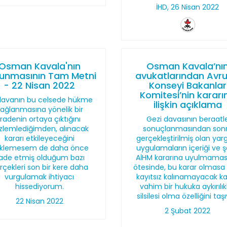
İHD, 26 Nisan 2022
Osman Kavala'nın
Osman Kavala’nı
unmasının Tam Metni
avukatlarından Avr
- 22 Nisan 2022
Konseyi Bakanlar
Komitesi’nin kararı
davanın bu celsede hükme
ilişkin açıklama
ağlanmasına yönelik bir
iradenin ortaya çıktığını
Gezi davasının beraatl
zlemlediğimden, alınacak
sonuçlanmasından son
kararı etkileyeceğini
gerçekleştirilmiş olan yarg
klemesem de daha önce
uygulamaların içeriği ve şe
fade etmiş olduğum bazı
AİHM kararına uyulmamas
rçekleri son bir kere daha
ötesinde, bu karar olmasa
vurgulamak ihtiyacı
kayıtsız kalınamayacak k
hissediyorum.
vahim bir hukuka aykırılık
silsilesi olma özelliğini taşı
22 Nisan 2022
2 Şubat 2022