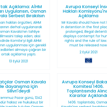
tak Açıklama: AİHM
Avrupa Konseyi İns
arı Uygulansın, Osman
Hakları Komisyonu'
ala Serbest Bırakılsın
Açıklama
san hakları örgütleri, AİHM
Mr Kavala should have not
rarının derhal uygulanarak
in detention in the first plac
sman Kavala’nın tahliye
prolonged, illegal detent
ilmesini talep eden; aksi
displays contempt for h
kdirde Komite’yi ilgili AİHM
rights and the rule of law
ının uygulanması için gerekli
must be released now
edbirleri almaya çağıran bir
2 Eylül 2021
ortak açıklama yaptı.
13 Eylül 2021
atçılar Osman Kavala
Avrupa Konseyi Baka
ile dayanışma için
Komitesi 1406.
Silivri'deydi
Toplantısında Alın
Kararlar Açıkland
Temmuz Pazar günü, 1342
dür haksız ve hukuksuz bir
1406. toplantıda, Osma
ilde içeride tutulan Osman
Kavala'nın serbest bırakıl