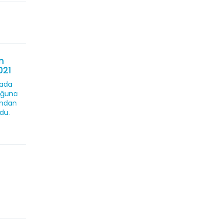
n
021
mada
uğuna
ından
du.