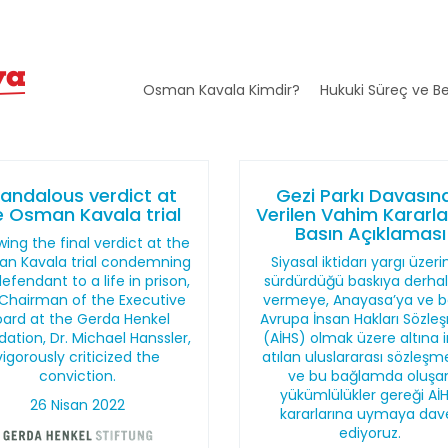
Osman Kavala Kimdir?
Hukuki Süreç ve Be
andalous verdict at
Gezi Parkı Davasın
e Osman Kavala trial
Verilen Vahim Kararla i
Basın Açıklaması
wing the final verdict at the
n Kavala trial condemning
Siyasal iktidarı yargı üzer
efendant to a life in prison,
sürdürdüğü baskıya derhal
Chairman of the Executive
vermeye, Anayasa’ya ve b
oard at the Gerda Henkel
Avrupa İnsan Hakları Sözle
ation, Dr. Michael Hanssler,
(AİHS) olmak üzere altına
vigorously criticized the
atılan uluslararası sözleşm
conviction.
ve bu bağlamda oluşa
yükümlülükler gereği Aİ
26 Nisan 2022
kararlarına uymaya dav
ediyoruz.