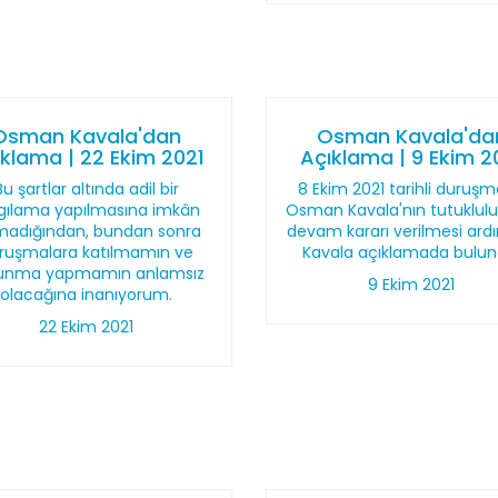
Osman Kavala'dan
Osman Kavala'da
klama | 22 Ekim 2021
Açıklama | 9 Ekim 2
Bu şartlar altında adil bir
8 Ekim 2021 tarihli duruş
gılama yapılmasına imkân
Osman Kavala'nın tutuklul
madığından, bundan sonra
devam kararı verilmesi ard
ruşmalara katılmamın ve
Kavala açıklamada bulun
unma yapmamın anlamsız
9 Ekim 2021
olacağına inanıyorum.
22 Ekim 2021