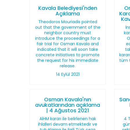
Kavala Belediyesi'nden
Or
Açıklama
Kar
Kav
Theodoros Mouriadis pointed
out that the government of the
İn
neighbor country must
ka
introduce the proceedings for a
O
fair trial for Osman Kavala and
ed
indicated that it will soon take
ta
concrete initiatives to promote
karar
the request for his immediate
tüm t
release.
14 Eylül 2021
Osman Kavala'nın
San
avukatlarından açıklama
| 4 Ağustos 2021
AİHM kararı ile belirlenen hak
4 
ihlalleri devam etmektedir ve
gün
tutuklama ile ilgili Türk ceza
şek