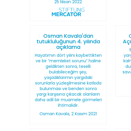
25 Nisan 2022
Osman Kavala'dan
tutukluluğunun 4. yılında
Açı
açıklama
Hayatımın dört yılını kaybettikten
yar
ve bir “memleket sorunu” haline
kal
geldikten sonra, teselli
du
bulabileceğim şey,
sav
yaşadıklarımın yargıdaki
sorunlarla yüzleşilmesine katkıda
bulunması ve benden sonra
yargı karşısına çıkacak olanların
daha adil bir muamele görmeleri
ihtimalidir.
Osman Kavala, 2 Kasım 2021