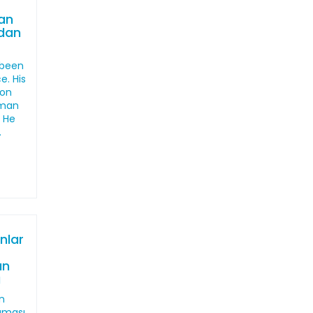
an
ndan
 been
e. His
ion
uman
. He
.
nlar
an
ı
n
maması