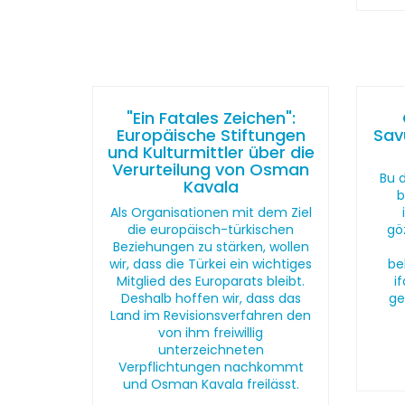
"Ein Fatales Zeichen":
Europäische Stiftungen
Sav
und Kulturmittler über die
Verurteilung von Osman
Bu 
Kavala
b
Als Organisationen mit dem Ziel
die europäisch-türkischen
gö
Beziehungen zu stärken, wollen
wir, dass die Türkei ein wichtiges
be
Mitglied des Europarats bleibt.
i
Deshalb hoffen wir, dass das
ge
Land im Revisionsverfahren den
von ihm freiwillig
unterzeichneten
Verpflichtungen nachkommt
und Osman Kavala freilässt.