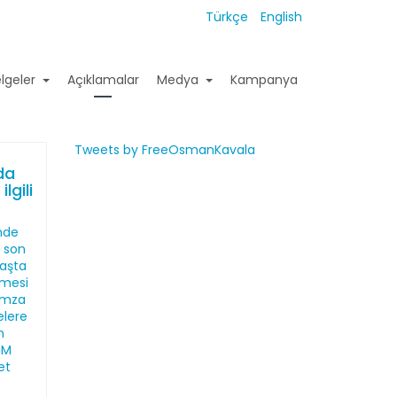
Türkçe
English
lgeler
Açıklamalar
Medya
Kampanya
Tweets by FreeOsmanKavala
da
lgili
inde
 son
aşta
şmesi
 imza
elere
n
HM
et