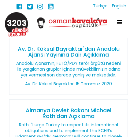
Türkçe
English
3203
Av. Dr. Köksal Bayraktar'dan Anadolu
Ajansı Yayınına Dair Açıklama
Anadolu Ajansı’nın, FETÖ/PDY terör örgütü nedeni
ile yargılanan gruplar içinde müvekkilimizin adına
yer vermesi son derece yanlış ve maksatlıdır.
Av. Dr. Köksal Bayraktar, 15 Temmuz 2020
Almanya Devlet Bakanı Michael
Roth'dan Açıklama
Roth: "I urge Turkey to respect its international
obligations and to implement the ECHR’s
judgment swiftly. Germany will continue to closely