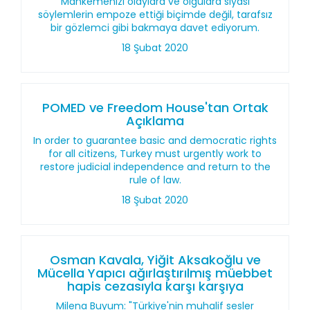
Mahkemenizi olaylara ve olgulara siyasi
söylemlerin empoze ettiği biçimde değil, tarafsız
bir gözlemci gibi bakmaya davet ediyorum.
18 Şubat 2020
POMED ve Freedom House'tan Ortak
Açıklama
In order to guarantee basic and democratic rights
for all citizens, Turkey must urgently work to
restore judicial independence and return to the
rule of law.
18 Şubat 2020
Osman Kavala, Yiğit Aksakoğlu ve
Mücella Yapıcı ağırlaştırılmış müebbet
hapis cezasıyla karşı karşıya
Milena Buyum: "Türkiye'nin muhalif sesler