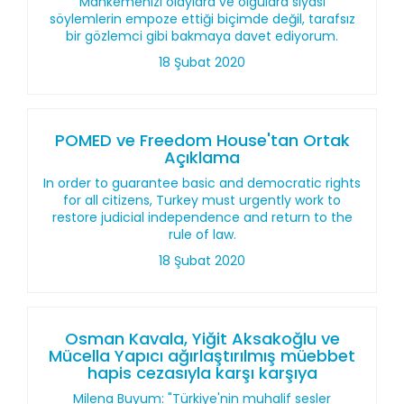
Mahkemenizi olaylara ve olgulara siyasi
söylemlerin empoze ettiği biçimde değil, tarafsız
bir gözlemci gibi bakmaya davet ediyorum.
18 Şubat 2020
POMED ve Freedom House'tan Ortak
Açıklama
In order to guarantee basic and democratic rights
for all citizens, Turkey must urgently work to
restore judicial independence and return to the
rule of law.
18 Şubat 2020
Osman Kavala, Yiğit Aksakoğlu ve
Mücella Yapıcı ağırlaştırılmış müebbet
hapis cezasıyla karşı karşıya
Milena Buyum: "Türkiye'nin muhalif sesler