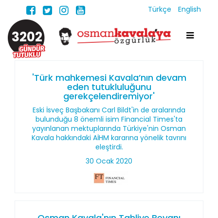
Türkçe
English
3202
'Türk mahkemesi Kavala’nın devam
eden tutukluluğunu
gerekçelendiremiyor'
Eski İsveç Başbakanı Carl Bildt'in de aralarında
bulunduğu 8 önemli isim Financial Times'ta
yayınlanan mektuplarında Türkiye'nin Osman
Kavala hakkındaki AİHM kararına yönelik tavrını
eleştirdi.
30 Ocak 2020
Osman Kavala'nın Tahliye Beyanı