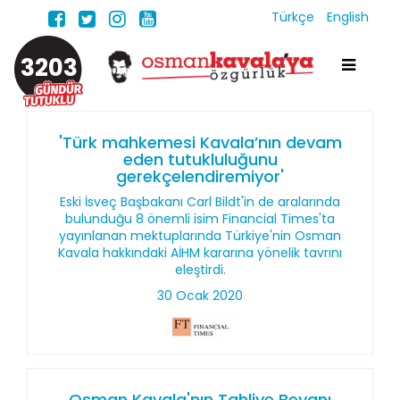
Türkçe
English
3203
'Türk mahkemesi Kavala’nın devam
eden tutukluluğunu
gerekçelendiremiyor'
Eski İsveç Başbakanı Carl Bildt'in de aralarında
bulunduğu 8 önemli isim Financial Times'ta
yayınlanan mektuplarında Türkiye'nin Osman
Kavala hakkındaki AİHM kararına yönelik tavrını
eleştirdi.
30 Ocak 2020
Osman Kavala'nın Tahliye Beyanı