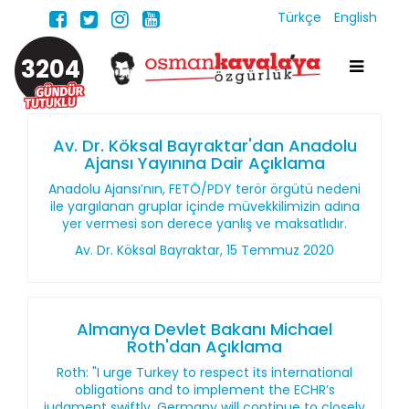
Türkçe
English
3204
Av. Dr. Köksal Bayraktar'dan Anadolu
Ajansı Yayınına Dair Açıklama
Anadolu Ajansı’nın, FETÖ/PDY terör örgütü nedeni
ile yargılanan gruplar içinde müvekkilimizin adına
yer vermesi son derece yanlış ve maksatlıdır.
Av. Dr. Köksal Bayraktar, 15 Temmuz 2020
Almanya Devlet Bakanı Michael
Roth'dan Açıklama
Roth: "I urge Turkey to respect its international
obligations and to implement the ECHR’s
judgment swiftly. Germany will continue to closely