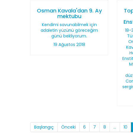
Osman Kavala'dan 9. Ay
Top
mektubu
Ens
Kendimi savunabilmek için
adaletin yüzünü göreceğim
18-
günü bekliyorum.
Tü
Or
19 Ağustos 2018
Kav
H
Ensti
M
düz
Con
serg
Başlangıç
Önceki
6
7
8
...
10