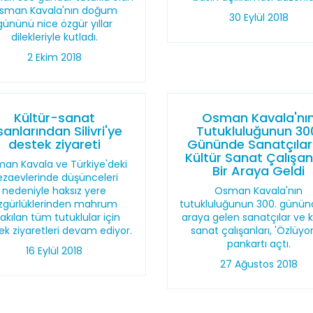
sman Kavala'nın doğum
30 Eylül 2018
gününü nice özgür yıllar
dilekleriyle kutladı.
2 Ekim 2018
Kültür-sanat
Osman Kavala'nı
sanlarından Silivri'ye
Tutukluluğunun 30
destek ziyareti
Gününde Sanatçılar
Kültür Sanat Çalışan
an Kavala ve Türkiye'deki
Bir Araya Geldi
ezaevlerinde düşünceleri
nedeniyle haksız yere
Osman Kavala'nın
zgürlüklerinden mahrum
tutukluluğunun 300. gününd
rakılan tüm tutuklular için
araya gelen sanatçılar ve k
ek ziyaretleri devam ediyor.
sanat çalışanları, 'Özlüyo
pankartı açtı.
16 Eylül 2018
27 Ağustos 2018