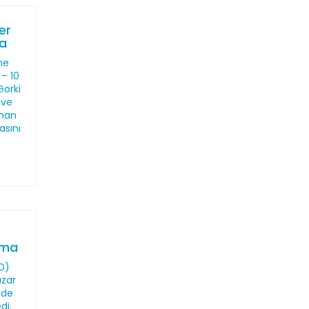
er
ma
me
 – 10
Gorki
 ve
sman
asını
ama
HD)
azar
nde
di.