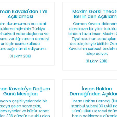
man Kavala'dan 1 Yıl
Maxim Gorki Theat
Açıklaması
Berlin'den Açıkla
nim durumumun bu sakat
Osman Kavala iddiana
tuklama rejiminin Türkiye
olmaksızın bir yıldır tutuklu
uriyeti vatandaşlarına ve
binden fazla insan Maxim 
sına verdiği zararın daha iyi
Tiyatrosu’nun sanatçıları
anlaşılmasına katkıda
destekçileriyle birlikte O
unacağını ümit ediyorum.
Kavala’nın serbest bırakılm
talep ediyor.
31 Ekim 2018
31 Ekim 2018
an Kavala'ya Doğum
İnsan Hakları
Günü Mesajları
Derneği'nden Açıkl
yanın çeşitli yerlerinde bir
İnsan Hakları Derneği (İ
araya gelen sanatçılar,
İstanbul Şubesi 30 Eylül P
emisyenler ve kültür sanat
Günü Silivri Cezaevi önü
ları 336 gündür tutuklu olan
basın açıklaması düzenle