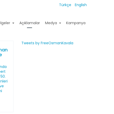
Türkçe
English
lgeler
Açıklamalar
Medya
Kampanya
Tweets by FreeOsmanKavala
sman
de
ında
bert
 50.
nleri
 ve
ni