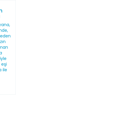
n
ı
yana,
'nde,
meden
zın
sman
a
yle
 eşi
 ile