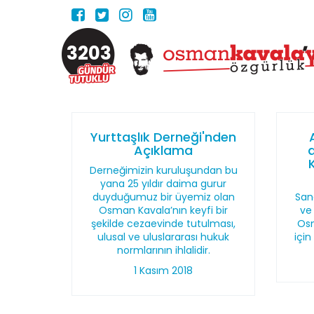
3203
Yurttaşlık Derneği'nden
Açıklama
K
Derneğimizin kuruluşundan bu
yana 25 yıldır daima gurur
duyduğumuz bir üyemiz olan
San
Osman Kavala’nın keyfi bir
ve 
şekilde cezaevinde tutulması,
Osm
ulusal ve uluslararası hukuk
için
normlarının ihlalidir.
1 Kasım 2018