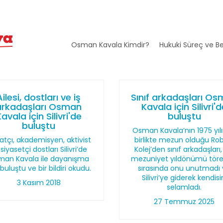
Osman Kavala Kimdir?
Hukuki Süreç ve Be
Ailesi, dostları ve iş
Sınıf arkadaşları O
arkadaşları Osman
Kavala için Silivri'
avala için Silivri'de
buluştu
buluştu
Osman Kavala’nın 1975 yıl
atçı, akademisyen, aktivist
birlikte mezun olduğu Ro
siyasetçi dostları Silivri’de
Kolej’den sınıf arkadaşları,
an Kavala ile dayanışma
mezuniyet yıldönümü töre
 buluştu ve bir bildiri okudu.
sırasında onu unutmadı
Silivri’ye giderek kendisi
3 Kasım 2018
selamladı.
27 Temmuz 2025