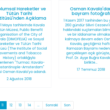
lumsal Hareketler ve
Osman Kavala'da
Tütün Tarihi
bayram fotoğraf
titüsü'nden Açıklama
1 Kasım 2017 tarihinden bu 
31 Mayıs tarihlerinde Kavala
260 gündür Silivri Cezaevi
tün Müzesi, Public Benefit
hakkındaki suçlamaları bil
ganisation of the City of
ve bir iddianame olmaksı
ala (DIMOFELIA) ve Sosyal
kalmaya devam eden O
areketler ve Tütün Tarihi
Kavala, geçtiğimiz haft
tüsü (The Institute of Social
Ramazan Bayramı nedeni
ovements and Tobacco
gerçekleşen açık görüşte,
History) ortaklığıyla
Prof. Dr. Ayşe Buğra Kavala
enlenen "Turmac: Kavala-
birlikte...
stantinople-Amsterdam"
17 Temmuz 2018
isi Osman Kavala'ya adandı.
2 Ağustos 2018
11
12
13
14
...
Sonraki
Son