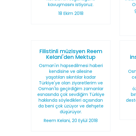
kavuşmasını istiyoruz.
O
18 Ekim 2018
Filistinli müzisyen Reem
Kelani'den Mektup
in
Osman'ın hapsedilmesi haberi
kendisine ve ailesine
Osm
yaşatılan sıkıntılar kadar
c
Türkiye'ye olan ziyaretlerim ve
Osman'la geçirdiğim zamanlar
ö
esnasında çok sevdiğim Türkiye
bı
hakkında söyledikleri açısından
dest
da beni çok üzüyor ve dehşete
düşürüyor.
Reem Kelani, 20 Eylül 2018