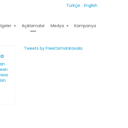
Türkçe
English
lgeler
Açıklamalar
Medya
Kampanya
Tweets by FreeOsmanKavala
ma
dan
pean
ness
lan