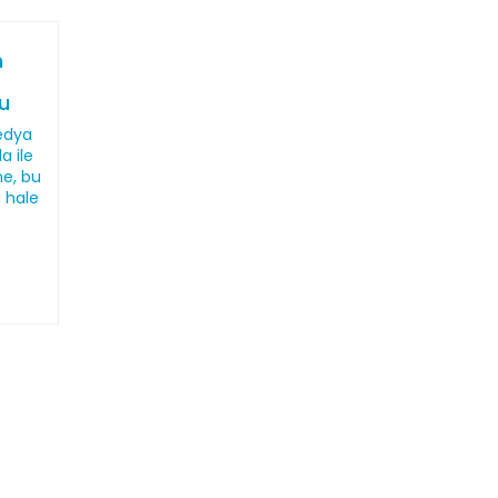
n
u
medya
a ile
ne, bu
 hale