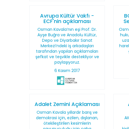
Avrupa Kültür Vakfı -
B
ECF'nin açıklaması
Se
Osman Kavala’nın eşi Prof. Dr.
Osma
Ayşe Buğra ve Anadolu Kültür,
huku
Depo ve Diyarbakır Sanat
uza
Merkezi’ndeki iş arkadaşları
hare
tarafından yapılan açıklamaları
şefkat ve teşvikle destekliyor ve
paylaşıyoruz.
6 Kasım 2017
Adalet Zemini Açıklaması
Osman Kavala yıllardır barış ve
demokrasi için, ezilen, dışlanan,
AI
ötekileştirilen kesimlerin
savunuculuğu için çaba
kiş