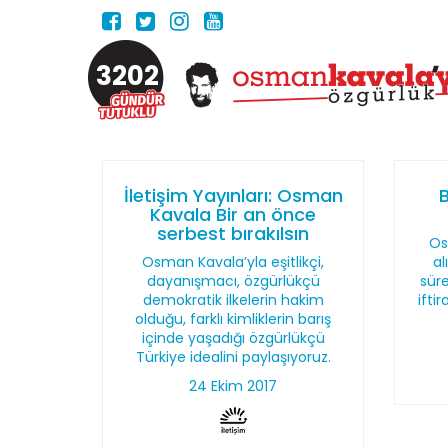
3202
İletişim Yayınları: Osman
B
Kavala Bir an önce
serbest bırakılsın
Os
Osman Kavala’yla eşitlikçi,
al
dayanışmacı, özgürlükçü
süre
demokratik ilkelerin hakim
ifti
olduğu, farklı kimliklerin barış
içinde yaşadığı özgürlükçü
Türkiye idealini paylaşıyoruz.
24 Ekim 2017