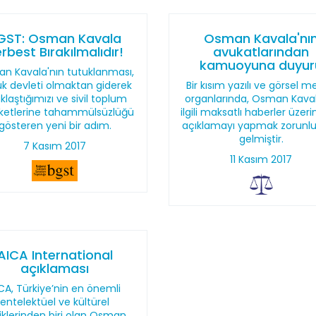
GST: Osman Kavala
Osman Kavala'nı
rbest Bırakılmalıdır!
avukatlarından
kamuoyuna duyur
n Kavala'nın tutuklanması,
k devleti olmaktan giderek
Bir kısım yazılı ve görsel 
klaştığımızı ve sivil toplum
organlarında, Osman Kaval
ketlerine tahammülsüzlüğü
ilgili maksatlı haberler üzeri
gösteren yeni bir adım.
açıklamayı yapmak zorunlu
gelmiştir.
7 Kasım 2017
11 Kasım 2017
AICA International
açıklaması
CA, Türkiye’nin en önemli
entelektüel ve kültürel
iliklerinden biri olan Osman