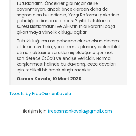
tutuklandım. Öncekiler gibi hiçbir delile
dayanmayan, ancak öncekilerden daha da
saçma olan bu iddianın, Yargı Reformu paketinin
getirdiği, iddianame öncesi 2 yıllık tutuklama
süresi kısıtlamasını ve AİHM’in ihlal kararını boşa
çıkartmaya yönelik olduğu açıktır.
Tutukluluğumu ne pahasına olursa olsun devam
ettirme niyetinin, yargı mensuplarını yasaları ihlal
etme noktasına sürüklemiş olduğunu görmek
son derece üzücü ve endişe vericidir. Normal
karşılanması halinde bu davranış, ceza davaları
için tehlikeli bir örnek oluşturacaktır.
Osman Kavala,
10 Mart 2020
Tweets by FreeOsmanKavala
İletişim için
freeosmankavala@gmail.com