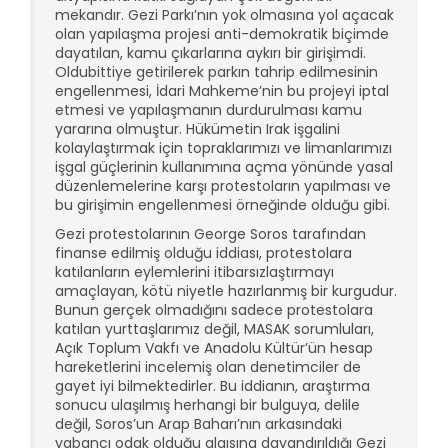
mekandır. Gezi Parkı’nın yok olmasına yol açacak
olan yapılaşma projesi anti-demokratik biçimde
dayatılan, kamu çıkarlarına aykırı bir girişimdi.
Oldubittiye getirilerek parkın tahrip edilmesinin
engellenmesi, İdari Mahkeme’nin bu projeyi iptal
etmesi ve yapılaşmanın durdurulması kamu
yararına olmuştur. Hükümetin Irak işgalini
kolaylaştırmak için topraklarımızı ve limanlarımızı
işgal güçlerinin kullanımına açma yönünde yasal
düzenlemelerine karşı protestoların yapılması ve
bu girişimin engellenmesi örneğinde olduğu gibi.
Gezi protestolarının George Soros tarafından
finanse edilmiş olduğu iddiası, protestolara
katılanların eylemlerini itibarsızlaştırmayı
amaçlayan, kötü niyetle hazırlanmış bir kurgudur.
Bunun gerçek olmadığını sadece protestolara
katılan yurttaşlarımız değil, MASAK sorumluları,
Açık Toplum Vakfı ve Anadolu Kültür’ün hesap
hareketlerini incelemiş olan denetimciler de
gayet iyi bilmektedirler. Bu iddianın, araştırma
sonucu ulaşılmış herhangi bir bulguya, delile
değil, Soros’un Arap Baharı’nın arkasındaki
yabancı odak olduğu algısına dayandırıldığı Gezi