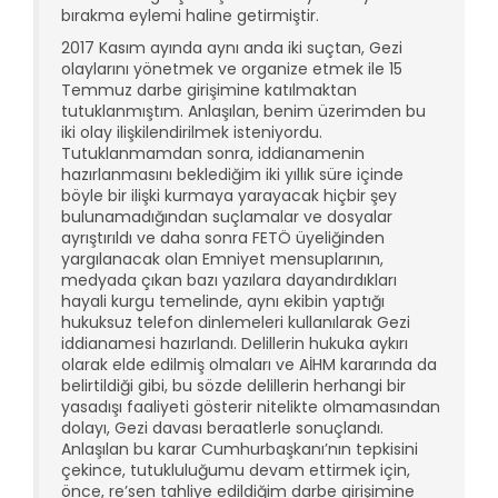
bırakma eylemi haline getirmiştir.
2017 Kasım ayında aynı anda iki suçtan, Gezi
olaylarını yönetmek ve organize etmek ile 15
Temmuz darbe girişimine katılmaktan
tutuklanmıştım. Anlaşılan, benim üzerimden bu
iki olay ilişkilendirilmek isteniyordu.
Tutuklanmamdan sonra, iddianamenin
hazırlanmasını beklediğim iki yıllık süre içinde
böyle bir ilişki kurmaya yarayacak hiçbir şey
bulunamadığından suçlamalar ve dosyalar
ayrıştırıldı ve daha sonra FETÖ üyeliğinden
yargılanacak olan Emniyet mensuplarının,
medyada çıkan bazı yazılara dayandırdıkları
hayali kurgu temelinde, aynı ekibin yaptığı
hukuksuz telefon dinlemeleri kullanılarak Gezi
iddianamesi hazırlandı. Delillerin hukuka aykırı
olarak elde edilmiş olmaları ve AİHM kararında da
belirtildiği gibi, bu sözde delillerin herhangi bir
yasadışı faaliyeti gösterir nitelikte olmamasından
dolayı, Gezi davası beraatlerle sonuçlandı.
Anlaşılan bu karar Cumhurbaşkanı’nın tepkisini
çekince, tutukluluğumu devam ettirmek için,
önce, re’sen tahliye edildiğim darbe girişimine