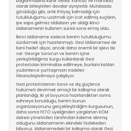
bağlanmasına karar verildi. Kanıtsız ve mantıksız
olarak birleştirilen davalar ayrıştırıldı. Mütalaada
görüldüğü gibi, artık ihtiyaç kalmadığı için
tutukluluğumu uzatmak için icat edilmiş suçların,
ipe sapa gelmez iddiaların yer aldığı ikinci
iddianamenin kullanım süresi sona ermiş oldu.
İkinci iddianame sadece benim tutukluluğumu
sürdürmek için hazırlanmıştı. Gezi iddianamesi de
beni hedef alıyor, ancak daha önemli bir işlevi de
var: George Soros’un ve benim içine
yerleştirildiğimiz kurgu kullanılarak Gezi
protestoları kriminalize edilmeye, bunlara katılan
yüzbinlerce yurttaşımızın iradeleri
itibarsızlaştırılmaya çalışılıyor.
Gezi protestolarının Soros ve dış güçlerce
hükümeti devirmek amaçlı bir kalkışma olarak
planlandığı, iki yıl boyunca hazırlandıktan sonra
sahneye konulduğu, benim bunun
organizasyonunu gerçekleştirdiğim kurgusunun,
daha sonra FETÖ üyeliğinden yargılanan KOM
dairesi yöneticileri tarafından kaleme alınmış
olduğunu iddianamenin ekindeki fezlekeden
biliyoruz. İddianamedeki bir kalkışma olarak Gezi