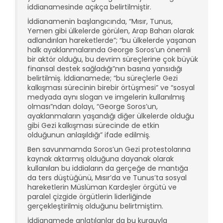
iddianamesinde açıkça belirtilmiştir.
İddianamenin başlangıcında, “Mısır, Tunus,
Yemen gibi ülkelerde görülen, Arap Baharı olarak
adlandırılan hareketlerde”; “bu ülkelerde yaşanan
halk ayaklanmalarında George Soros’un önemli
bir aktör olduğu, bu devrim süreçlerine çok büyük
finansal destek sağladığı”nın basına yansıdığı
belirtilmiş. İddianamede; “bu süreçlerle Gezi
kalkışması sürecinin birebir örtüşmesi” ve “sosyal
medyada aynı slogan ve imgelerin kullanılmış
olması”ndan dolayı, “George Soros’un,
ayaklanmaların yaşandığı diğer ülkelerde olduğu
gibi Gezi kalkışması sürecinde de etkin
olduğunun anlaşıldığı” ifade edilmiş.
Ben savunmamda Soros’un Gezi protestolarına
kaynak aktarmış olduğuna dayanak olarak
kullanılan bu iddiaların da gerçeğe de mantığa
da ters düştüğünü, Mısır’da ve Tunus’ta sosyal
hareketlerin Müslüman Kardeşler örgütü ve
paralel çizgide örgütlerin liderliğinde
gerçekleştirilmiş olduğunu belirtmiştim.
İddianamede anlatılanlar da bu kurguyla