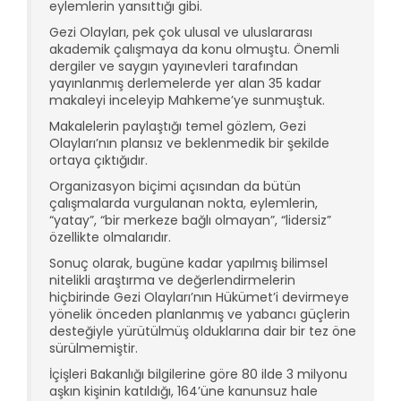
eylemlerin yansıttığı gibi.
Gezi Olayları, pek çok ulusal ve uluslararası
akademik çalışmaya da konu olmuştu. Önemli
dergiler ve saygın yayınevleri tarafından
yayınlanmış derlemelerde yer alan 35 kadar
makaleyi inceleyip Mahkeme’ye sunmuştuk.
Makalelerin paylaştığı temel gözlem, Gezi
Olayları’nın plansız ve beklenmedik bir şekilde
ortaya çıktığıdır.
Organizasyon biçimi açısından da bütün
çalışmalarda vurgulanan nokta, eylemlerin,
“yatay”, “bir merkeze bağlı olmayan”, “lidersiz”
özellikte olmalarıdır.
Sonuç olarak, bugüne kadar yapılmış bilimsel
nitelikli araştırma ve değerlendirmelerin
hiçbirinde Gezi Olayları’nın Hükümet’i devirmeye
yönelik önceden planlanmış ve yabancı güçlerin
desteğiyle yürütülmüş olduklarına dair bir tez öne
sürülmemiştir.
İçişleri Bakanlığı bilgilerine göre 80 ilde 3 milyonu
aşkın kişinin katıldığı, 164’üne kanunsuz hale