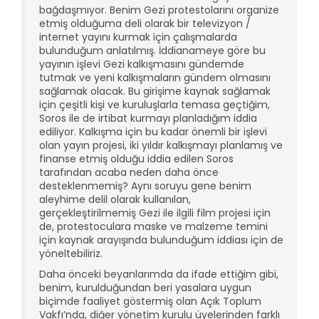
bağdaşmıyor. Benim Gezi protestolarını organize
etmiş olduğuma deli olarak bir televizyon /
internet yayını kurmak için çalışmalarda
bulunduğum anlatılmış. İddianameye göre bu
yayının işlevi Gezi kalkışmasını gündemde
tutmak ve yeni kalkışmaların gündem olmasını
sağlamak olacak. Bu girişime kaynak sağlamak
için çeşitli kişi ve kuruluşlarla temasa geçtiğim,
Soros ile de irtibat kurmayı planladığım iddia
ediliyor. Kalkışma için bu kadar önemli bir işlevi
olan yayın projesi, iki yıldır kalkışmayı planlamış ve
finanse etmiş olduğu iddia edilen Soros
tarafından acaba neden daha önce
desteklenmemiş? Aynı soruyu gene benim
aleyhime delil olarak kullanılan,
gerçekleştirilmemiş Gezi ile ilgili film projesi için
de, protestoculara maske ve malzeme temini
için kaynak arayışında bulunduğum iddiası için de
yöneltebiliriz.
Daha önceki beyanlarımda da ifade ettiğim gibi,
benim, kurulduğundan beri yasalara uygun
biçimde faaliyet göstermiş olan Açık Toplum
Vakfı’nda, diğer yönetim kurulu üyelerinden farklı