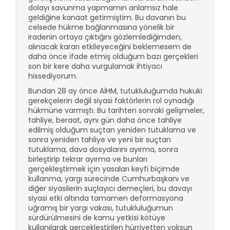
dolayı savunma yapmamın anlamsız hale
geldiğine kanaat getirmiştim. Bu davanın bu
celsede hükme bağlanmasına yönelik bir
iradenin ortaya çıktığını gözlemlediğimden,
alınacak kararı etkileyeceğini beklemesem de
daha önce ifade etmiş olduğum bazı gerçekleri
son bir kere daha vurgulamak ihtiyacı
hissediyorum.
Bundan 28 ay önce AİHM, tutukluluğumda hukuki
gerekçelerin değil siyasi faktörlerin rol oynadığı
hükmüne varmıştı. Bu tarihten sonraki gelişmeler,
tahliye, beraat, aynı gün daha önce tahliye
edilmiş olduğum suçtan yeniden tutuklama ve
sonra yeniden tahliye ve yeni bir suçtan
tutuklama, dava dosyalarını ayırma, sonra
birleştirip tekrar ayırma ve bunları
gerçekleştirmek için yasaları keyfi biçimde
kullanma, yargı sürecinde Cumhurbaşkanı ve
diğer siyasilerin suçlayıcı demeçleri, bu davayı
siyasi etki altında tamamen deformasyona
uğramış bir yargı vakası, tutukluluğumun
sürdürülmesini de kamu yetkisi kötüye
kullanılarak gerçekleştirilen hürriyetten yoksun