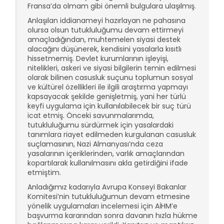
Fransa’da olmam gibi önemli bulgulara ulaşılmış.
Anlaşılan iddianameyi hazırlayan ne pahasına
olursa olsun tutukluluğumu devam ettirmeyi
amaçladığından, muhtemelen siyasi destek
alacağını düşünerek, kendisini yasalarla kısıtlı
hissetmemiş. Devlet kurumlarının işleyişi,
nitelikleri, askeri ve siyasi bilgilerin temin edilmesi
olarak bilinen casusluk suçunu toplumun sosyal
ve kültürel özellikleri ile ilgili araştırma yapmayı
kapsayacak şekilde genişletmiş, yani her türlü
keyfi uygulama için kullanılabilecek bir suç türü
icat etmiş. Önceki savunmalarımda,
tutukluluğumu sürdürmek için yasalardaki
tanımlara riayet edilmeden kurgulanan casusluk
suçlamasının, Nazi Almanyası’nda ceza
yasalarının içeriklerinden, varlık amaçlarından
kopartılarak kullanılmasını akla getirdiğini ifade
etmiştim.
Anladığımız kadarıyla Avrupa Konseyi Bakanlar
Komitesi’nin tutukluluğumun devam etmesine
yönelik uygulamaları incelemesi için AİHM’e
başvurma kararından sonra davanın hızla hükme