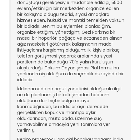
dönüştüğü gerekçesiyle müdahale edildiği, 5500
eylem/etkinliğin bir merkezden organize edilen
bir kalkışma olduğu teorisi, siyasi amaçlara
hizmet eden, hukuki ve mantıki temelden yoksun
bir iddiadır. Benim bu eylemleri planladığım,
organize ettiğim, yönettiğim; Gezi Parkı’na bir
masa, bir hoparlör, poğaça ve eczaneden alınan
ağız maskeleri götürerek kalkışmanın maddi
ihtiyaçlarını karşılamış olduğum; iki kişiyle birkaç
telefon görüşmesi yaparak aralarında siyasi
partilerin de bulunduğu 70’e yakın kuruluşun
oluşturduğu Taksim Dayanışması Platformu’nu
yönlendirmiş olduğum da saçmalık düzeyinde bir
iddiadır.
İddianamede ne örgüt yöneticisi olduğumla ilgili
ne de planlanmış bir kalkışmadan haberim
olduğuna dair hiçbir bulgu ortaya
konmadığından, bu iddialar aşırı derecede
gerçeklikten kopuk ve mantığa aykırı
olduklarından, mütalaada, üzerime suç
yamayabilme amacıyla yeni tanımlara yer
verilmiş.
Benim protestoculara akıl hocalığı yaptığım iddia