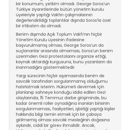
bir konumum, yetkim olmadı. George Soros’un
Türkiye ziyaretlerinde bütün yönetim kurulu
üyeleriyle yaptığı Vakfın çalışmalarının
değerlendirildiği toplantılar dışında Soros’la özel
bir irtibatım da olmadı.
Benim dışımda Açık Toplum Vakfı’nın hiçbir
Yönetim Kurulu üyesinin ifadesine
başvurulmamış olması, George Soros’un da
suçlananlar arasında olmaması, Soros’un benim
üzerimden Gezi protestolarını organize ettiği,
kaynak aktardığı kurgusuna, bunu yazanların da
inanmadığını göstermektedir.
Yargı sürecinin hiçbir aşamasında benim de
savcılık tarafından sorgulanmamış olduğumu
hatırlatmak isterim. Hükümeti devirmek için
planlanıp sahneye konduğu iddia edilen Gezi
olaylarında, 15 Temmuz darbe girişiminde, bu
kadar önemli roller oynadığına inanılan birisinin
sorgulanmaması, faaliyetleri, işbirliği yaptığı kişiler
hakkında bilgi temin etmek için bir çabaya
girilmemiş olması savcılık mesleğinin doğasına
aykırıdır, ciddi bir görev ihmalidir. Ancak,