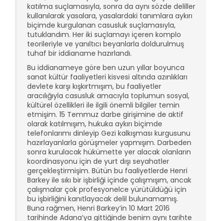
katılma suçlamasıyla, sonra da aynı sözde deliller
kullanılarak yasalara, yasalardaki tanımlara aykırı
biçimde kurgulanan casusluk suçlamasıyla,
tutuklandım. Her iki suçlamayı içeren komplo
teorileriyle ve yanıltıcı beyanlarla doldurulmuş
tuhaf bir iddianame hazırlandı.
Bu iddianameye göre ben uzun yıllar boyunca
sanat kültür faaliyetleri kisvesi altında azınlıkları
devlete karşı kışkırtmışım, bu faaliyetler
aracılığıyla casusluk amacıyla toplumun sosyal,
kültürel özellikleri ile ilgili önemli bilgiler temin
etmişim. 15 Temmuz darbe girişimine de aktif
olarak katılmışım, hukuka aykırı biçimde
telefonlarımı dinleyip Gezi kalkışması kurgusunu
hazırlayanlarla görüşmeler yapmışım. Darbeden
sonra kurulacak hükümette yer alacak olanların
koordinasyonu için de yurt dışı seyahatler
gerçekleştirmişim. Bütün bu faaliyetlerde Henri
Barkey ile sıkı bir işbirliği içinde çalışmışım, ancak
çalışmalar çok profesyonelce yürütüldüğü için
bu işbirliğini kanıtlayacak delil bulunamamış.
Buna rağmen, Henri Barkey’in 10 Mart 2016
tarihinde Adana’ya gittiğinde benim aynı tarihte