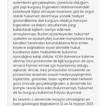
eylemlerini gerçekleştiren, yöneticisi olduğum
gizli yapı kurgusu, Ergenekon iddianamesindeki
birbirleriyle ilişkisi olmayan insanların gizli bir örgüt
olarak hükümeti devirmeye yönelik faaliyet
gösterdiklerine dair kurguya oldukça benziyor.
Ergenekon ve Balyoz davalarında yargı
kullanılarak kişilerin tasfiye edilmesi
amaçlanmıştı. Bunları düzenleyenler, hükümet
üyelerini ve siyasetçileri, kurulan komplolara karşı
kendileri tarafından korunduklarına ikna ettiler.
Böylece sağladıkları siyasi destekle hukuk
kurallarına aykırı faaliyetlerde bulunma
ayrıcalığına sahip oldular. KOM dairesince kaleme
alınmış Gezi protestoları ile ilgili kurgunun da aynı
amaca hizmet etmek için hazırlanmış olduğu
aşikardır. Ancak, Gezi protestoları öncesinde ve
protestolar sırasında sosyal medya paylaşımları,
toplantılar, gösteriler, basın açıklamaları herkesin
gözü önünde gerçekleştiğinden, o dönemde bu
komplo teorisi ikna edici bulunmamıştı, hükümet
de bu kurguyu kullanma ihtiyacı duymadı.
Bu teorinin o dönemde revaçta olmadığının en
bariz göstergesi Başbakan’ın 12 ve 14 Haziran 2013