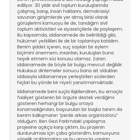
ediliyor. 30 yıldır sivil toplum kuruluşlarında
çalışmış, barışı, insan haklarını, demokrasiyi
savunan girişimlerde yer almış birisi olarak
görüşlerimi kamuoyu ile de, tanıdığım sivil
toplum aktivistleri ve siyasetçilerle de paylaşırım.
Bu kapsamda, iddianamede de belirtildiği gibi,
hükümet yetkilileri ile de bir toplantıya katıldım.
Benim şiddet içeren, suç sayılan bir eylem
biçimini önermem, insanları, kuruluşları buna
teşvik etmem söz konusu olamaz. Zaten
iddianamede de böyle bir bulgu mevcut değildir.
Hukuksuz dinlemeler sonucu bana ait oldukları
iddiasıyla iddianameye yerleştirilen sözlerden
hiçbiri bu yönde bir niyeti yansıtmamaktadır.
İddianamede beni suçla ilişkilendiren, bu amaçla
faaliyet gösteren bir örgüte destek verdiğimi
gösteren herhangi bir bulgu ortaya
konamadığından, başvurulan bir başka tanım da
benim kalkışmanın “perde arkası organizatörü”
olduğum. Ben Gezi Parkı’ndaki yapılaşma
projesine açıkça karşı çıktım, bu projenin
durdurulması için çaba gösterdim, kamuoyuna
yönelik açıklamalara ve bu amaçla yapılan