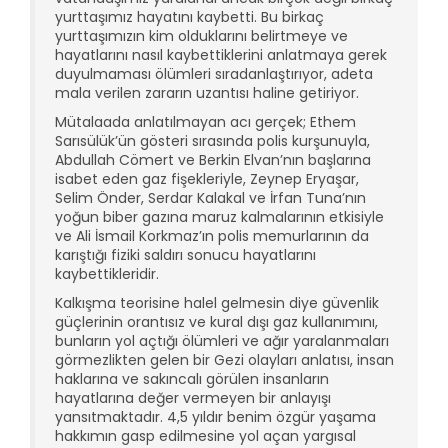
yurttaşımız hayatını kaybetti. Bu birkaç
yurttaşımızın kim olduklarını belirtmeye ve
hayatlarını nasıl kaybettiklerini anlatmaya gerek
duyulmaması ölümleri sıradanlaştırıyor, adeta
mala verilen zararın uzantısı haline getiriyor.
Mütalaada anlatılmayan acı gerçek; Ethem
Sarısülük’ün gösteri sırasında polis kurşunuyla,
Abdullah Cömert ve Berkin Elvan’nın başlarına
isabet eden gaz fişekleriyle, Zeynep Eryaşar,
Selim Önder, Serdar Kalakal ve İrfan Tuna’nın
yoğun biber gazına maruz kalmalarının etkisiyle
ve Ali İsmail Korkmaz’ın polis memurlarının da
karıştığı fiziki saldırı sonucu hayatlarını
kaybettikleridir.
Kalkışma teorisine halel gelmesin diye güvenlik
güçlerinin orantısız ve kural dışı gaz kullanımını,
bunların yol açtığı ölümleri ve ağır yaralanmaları
görmezlikten gelen bir Gezi olayları anlatısı, insan
haklarına ve sakıncalı görülen insanların
hayatlarına değer vermeyen bir anlayışı
yansıtmaktadır. 4,5 yıldır benim özgür yaşama
hakkımın gasp edilmesine yol açan yargısal