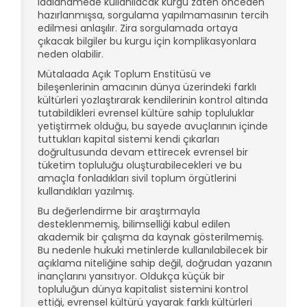
iddianamede kullanılacak kurgu zaten önceden
hazırlanmışsa, sorgulama yapılmamasının tercih
edilmesi anlaşılır. Zira sorgulamada ortaya
çıkacak bilgiler bu kurgu için komplikasyonlara
neden olabilir.
Mütalaada Açık Toplum Enstitüsü ve
bileşenlerinin amacının dünya üzerindeki farklı
kültürleri yozlaştırarak kendilerinin kontrol altında
tutabildikleri evrensel kültüre sahip topluluklar
yetiştirmek olduğu, bu sayede avuçlarının içinde
tuttukları kapital sistemi kendi çıkarları
doğrultusunda devam ettirecek evrensel bir
tüketim topluluğu oluşturabilecekleri ve bu
amaçla fonladıkları sivil toplum örgütlerini
kullandıkları yazılmış.
Bu değerlendirme bir araştırmayla
desteklenmemiş, bilimselliği kabul edilen
akademik bir çalışma da kaynak gösterilmemiş.
Bu nedenle hukuki metinlerde kullanılabilecek bir
açıklama niteliğine sahip değil, doğrudan yazanın
inançlarını yansıtıyor. Oldukça küçük bir
topluluğun dünya kapitalist sistemini kontrol
ettiği, evrensel kültürü yayarak farklı kültürleri