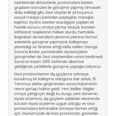
tarihlerinde aktivistlerle, protestolara katılan
grupların sözcüleri ile görüşme yapmış olmasıdır.
İddia edildiği gibi, Gezi olayları iki yıl boyunca
sosyal medya üzerinden paylaşılan mesajlar,
kışkırtıcı tiyatro eserleri aracılığıyla yapılan bir
hazırlık sonucu ortaya çıkmış olsaydı, bundan
istihbarat teşkilatının haberi olurdu; herhalde
Başbakan da kendisini devirme planına hizmet
edenlerle görüşme yapmazdı. Kalkışmayı
planladığı ve finanse ettiği iddia edilen George
Soros’la iktidar çevresinden siyasetçilerin
görüşmeleri de Gezi olaylarından sonra kesilmedi;
Soros’un Kasım 2015 tarihinde ülkemize
geldiğinde yetkililerle görüşme yaptığını biliyoruz.
Gezi protestolarının dış güçlerce sahneye
konulmuş bir kalkışma olduğuna dair anlatı, 15
Temmuz darbe girişiminden sonra hükümetin
resmi görüşü haline geldi. Yeni deliller, bilgiler
ortaya çıktığı için değil; bu kurgu yeni dönemin
siyasi ortamına, dış güçlerin saldırıları ekseninde
kurulan siyasi söyleme uygun olduğu ve Gezi
protestolarını kriminalize etmeye hizmet ettiği
için. Günümüzde de bazı protestolar, gösteriler