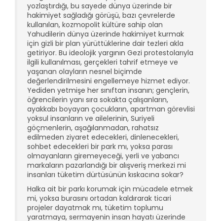
yozlaştırdığı, bu sayede dünya üzerinde bir
hakimiyet sağladığı görüşü, bazı çevrelerde
kullanılan, kozmopolit kültüre sahip olan
Yahudilerin dünya üzerinde hakimiyet kurmak
için gizli bir plan yürüttüklerine dair tezleri akla
getiriyor. Bu ideolojik yargının Gezi protestolarıyla
ilgili kullanılması, gerçekleri tahrif etmeye ve
yaşanan olayların nesnel biçimde
değerlendirilmesini engellemeye hizmet ediyor.
Yediden yetmişe her sınıftan insanın; gençlerin,
öğrencilerin yanı sıra sokakta çalışanların,
ayakkabı boyayan çocukların, apartman görevlisi
yoksul insanların ve ailelerinin, Suriyeli
göçmenlerin, aşağılanmadan, rahatsız
edilmeden ziyaret edecekleri, dinlenecekleri,
sohbet edecekleri bir park mı, yoksa parası
olmayanların giremeyeceği, yerli ve yabancı
markaların pazarlandığı bir alışveriş merkezi mi
insanları tüketim dürtüsünün kıskacına sokar?
Halka ait bir parkı korumak için mücadele etmek
mi, yoksa burasını ortadan kaldırarak ticari
projeler dayatmak mı, tüketim toplumu
yaratmaya, sermayenin insan hayatı üzerinde