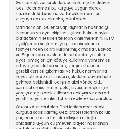
Gezi örneği verilerek darbecilik ile ilişkilendiriliyor.
Gezi iddianamesi bu kurguya uygun olarak
hazırlandı. İddianame ve tutuklanmam, bu
kurguya destek olmak için kullanıldı.
Manidar olan, Gülenci yapılaşmanın hazırladığı
kurgunun ve aynı ekipten kişilerin hukuka aykırı
olarak temin ettikleri telefon dinlemelerinin, FETÖ
üyeliğinden suçlanan yargı mensuplarının
tasfiyesinden sonra kullanılmış olmasıdır. Balyoz
ve Ergenekon davalarında sahtecilik, yasaları
siyasi amaçlar için kötüye kullanma yöntemleri
ortaya çıkarıldıktan sonra, yargının bundan
gerekli dersleri çıkarması ve hukuk normlarına
riayet etmede eskisinden çok daha duyarlı hale
gelmesi beklenirdi. Gelişme aksi yönde oldu,
suimisal emsal haline geldi, siyasi amaçlar için
yargıyı araç olarak kullanma anlayışı ve adaleti
yanıltma yöntemleri tahkim edilerek sürdürüldü.
Önünüzdeki mütalaa Gezi iddianamesindeki
kurguya sadık kalmış. Gezi protestolarının kolluk
güçlerince bastırılan bir kalkışma olduğu
anlatısına uygun düşmeyen olaylar hazırlanan
mütalaaya dâhil edilmemiş. Bu nedenle,