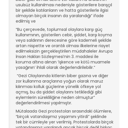
usulsüz kullanılması nedeniyle gösterilere barışçıl
bir şekilde katılanların ve hatta gösterilerle ilgisi
olmayan birçok insanın da yaralandığı” ifade
edilmiş ve
“Bu çerçevede, toplumsal olaylara karşı güç
kullanımının, gösterilen cebir, şiddet, karşı koyma
veya saldırının derecesine göre kademeli şekilde
artan nispette ve orantılı olması ilkelerine riayet
edilmeksizin gerçekleştirilen müdahaleler Avrupa
İnsan Hakları Sözleşmesi’nin 3. maddesi ile
koruma altına alınan ‘işkence ve kötü̈ muamele
yasağının’ ihlali olarak değerlendirilebilir.”
“Gezi Olaylarında kitlenin biber gazına ve diğer
zor kullanma araçlarına yoğun olarak maruz
kılınması kolluk güçlerine yönelik öfkeye yol
açmış, bu da şiddet olaylarını tetiklediği gibi
eylemlerin sürekliliğine neden olmuştur”
değerlendirilmesi yapılmıştır.
Mütalaada Gezi protestoları sırasındaki ölümlere,
“birçok vatandaşımız yaşamını yitirdi” şeklinde
tek bir cümleyle yer verilmiş. Protestolarda birçok
vatandaşımız yaralandı ancak birçok değil birkaç