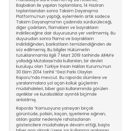
Başbakan ile yapılan toplantılara, 14 Haziran
toplantısından sonra Taksim Dayanışma
Platformu’nun yaptığı, eylemlerin artık sadece
Taksim Dayanışma’nın çadırında sürdürüleceği,
diğer çadırların, flamaların ve bayrakların
indirileceğine dair duyurusuna yer verilmemiş. Bu
duyurudan sonra flama ve bayrakların
indirildiğinden, barikatların temizlendiğinden de
söz edilmemiş. Bu bilgiler Hükümetin
tutuklanmamla ilgili 7 Mart 2019 tarihinde AİHM’e
yolladığı Mütalaası’nda kullanılan, bir devlet
kuruluşu olan Türkiye İnsan Hakları Kurumu’nun
30 Ekim 2014 tarihli “Gezi Parkı Olayları
Raporu”nda mevcut. Bu raporda ölümlere ve
yaralanmalara yol açan kolluk güçlerinin
müdahaleleri, biber gazı kullanımında görülen
aşırılıklar ve kuralsızlıklar ayrıntılı biçimde
anlatılmış.
Raporda “Kamuoyuna yansıyan birçok
görüntüde, polisin, kaçan, işyerlerine sığınan,
atılan gazlar nedeniyle rahatsızlanan
göstericilere müdahaleye devam ettiği, başta
biber gazı olmak üzere zor kullanma aralarının