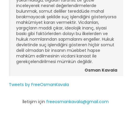
yükümlülüğü, olguları tarafsız bir gözle
inceleyerek nesnel değerlendirmelerde
bulunmak, somut deliller tereddüde mahal
bırakmayacak şekilde suç işlendiğini gösteriyorsa
mahkûmiyet kararı vermektir. Vicdanları,
yargıçların maddi çıkar, ideolojik inanç, siyasi
baskı gibi faktörlerden dolayı bu ilkelerden ve
hukuk normlarından sapmalarını engeller. Hukuk
devletinde suç işlendiğini gösteren hiçbir somut
delil olmadan bir insanın müebbet hapse
mahkûm edilmesinin vicdani kanaat ile
gerekçelendirilmesi mümkün değildir.
Osman Kavala
Tweets by FreeOsmanKavala
İletişim için
freeosmankavala@gmail.com