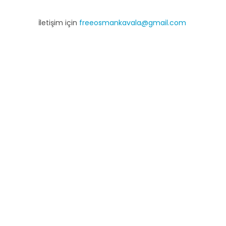
İletişim için
freeosmankavala@gmail.com