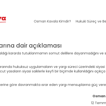
Osman Kavala Kimdir?
Hukuki Süreç ve Be
rına dair açıklaması
 aldığı kararda tutuklanmamın somut delillere dayanmadığını ve s
arında hukuksuz uygulamaların ve yargı süreci üzerindeki siyasi e
 yasaların siyasi saiklerle keyfi bir biçimde kullanıldığını açıkça
elerine göre davranmakta ısrar eden yargı mensuplarına güç ver
Osman 
12 Temm