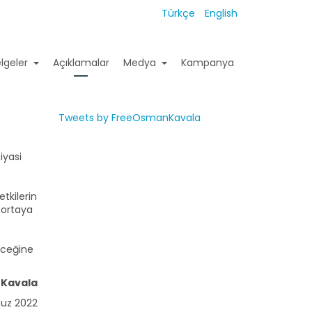
Türkçe
English
lgeler
Açıklamalar
Medya
Kampanya
Tweets by FreeOsmanKavala
iyasi
tkilerin
 ortaya
eceğine
Kavala
uz 2022