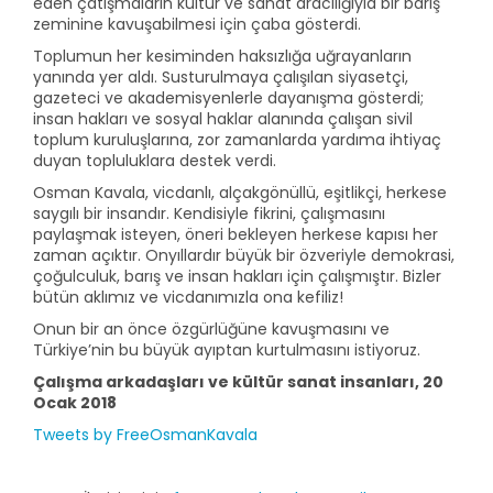
eden çatışmaların kültür ve sanat aracılığıyla bir barış
zeminine kavuşabilmesi için çaba gösterdi.
Toplumun her kesiminden haksızlığa uğrayanların
yanında yer aldı. Susturulmaya çalışılan siyasetçi,
gazeteci ve akademisyenlerle dayanışma gösterdi;
insan hakları ve sosyal haklar alanında çalışan sivil
toplum kuruluşlarına, zor zamanlarda yardıma ihtiyaç
duyan topluluklara destek verdi.
Osman Kavala, vicdanlı, alçakgönüllü, eşitlikçi, herkese
saygılı bir insandır. Kendisiyle fikrini, çalışmasını
paylaşmak isteyen, öneri bekleyen herkese kapısı her
zaman açıktır. Onyıllardır büyük bir özveriyle demokrasi,
çoğulculuk, barış ve insan hakları için çalışmıştır. Bizler
bütün aklımız ve vicdanımızla ona kefiliz!
Onun bir an önce özgürlüğüne kavuşmasını ve
Türkiye’nin bu büyük ayıptan kurtulmasını istiyoruz.
Çalışma arkadaşları ve kültür sanat insanları, 20
Ocak 2018
Tweets by FreeOsmanKavala