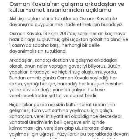
Osman Kavala'nın çalışma arkadaşları ve
kültür-sanat insanlarından açıklama
Akıl dışı suçlamalarla tutuklanan Osman Kavala ile
dayanışma duygularımızı ifade etmek için buradayız.
Osman Kavala, 18 Ekim 2017’de, sanki her an kaçmaya
hazır bir ağır suçluymuş gibi uçaktan gözaltına alındı ve
1 Kasım’da sabaha karşı, herhangi bir delile
dayanılmaksızın tutuklandı.
Arkadaşları, sanatçı dostları ve çalışma arkadaşları
olarak, onun neler yaptığını gayet iyi biliyoruz. Bütün
yaptıkları ortadaydı ve hiçbiri suç oluşturmuyordu.
Bundan eminiz çünkü Osman Kavala söylediği her
sözün, yaptığı her işin, harcadığı her kuruşun hesabını
yalnız devlete değil, yanında çalışan herkese
verebilecek kadar şeffaf ve dürüst biridir.
Hiçbir çıkar gözetmeksizin kültür sanat üretiminin
gelişmesi, tüm yurt sathına yayılması için çalıştı.
Sanatçıları, yerel inisiyatifleri olabildiğince destekledi.
Sanatsal üretimlerin belli çerçevelerin içinde
kalmaması için, yerelden çıkıp uluslararası alana
yayılması için uğraştı. Yüzyıllardır bu topraklarda devam