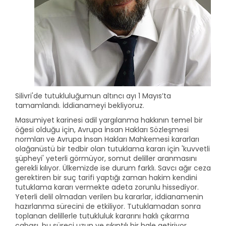
Silivri'de tutukluluğumun altıncı ayı 1 Mayıs’ta
tamamlandı. İddianameyi bekliyoruz.
Masumiyet karinesi adil yargılanma hakkının temel bir
öğesi olduğu için, Avrupa İnsan Hakları Sözleşmesi
normları ve Avrupa İnsan Hakları Mahkemesi kararları
olağanüstü bir tedbir olan tutuklama kararı için 'kuvvetli
şüpheyi' yeterli görmüyor, somut deliller aranmasını
gerekli kılıyor. Ülkemizde ise durum farklı. Savcı ağır ceza
gerektiren bir suç tarifi yaptığı zaman hakim kendini
tutuklama kararı vermekte adeta zorunlu hissediyor.
Yeterli delil olmadan verilen bu kararlar, iddianamenin
hazırlanma sürecini de etkiliyor. Tutuklamadan sonra
toplanan delillerle tutukluluk kararını haklı çıkarma
çabası, bu süreci uzun ve sıkıntılı bir hale getiriyor.